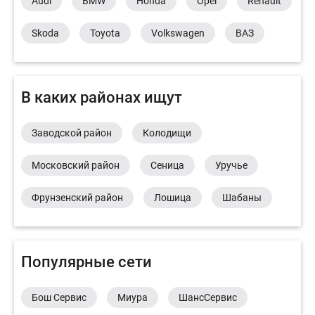
Audi
BMW
Honda
Opel
Renault
Skoda
Toyota
Volkswagen
ВАЗ
В каких районах ищут
Заводской район
Колодищи
Московский район
Сеница
Уручье
Фрунзенский район
Лошица
Шабаны
Популярные сети
Бош Сервис
Миура
ШансСервис