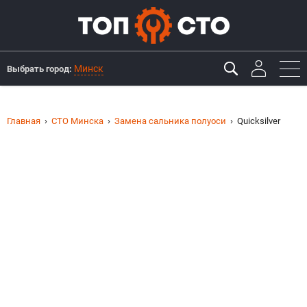
Минск
Выбрать город:
Главная
СТО Минска
Замена сальника полуоси
Quicksilver