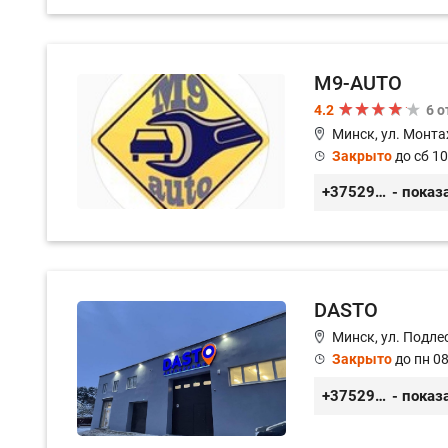
M9-AUTO
4.2
6 
Минск, ул. Монта
Закрыто
до сб 10
+375299395764
- показ
DASTO
Минск, ул. Подле
Закрыто
до пн 08
+375296606560
- показ