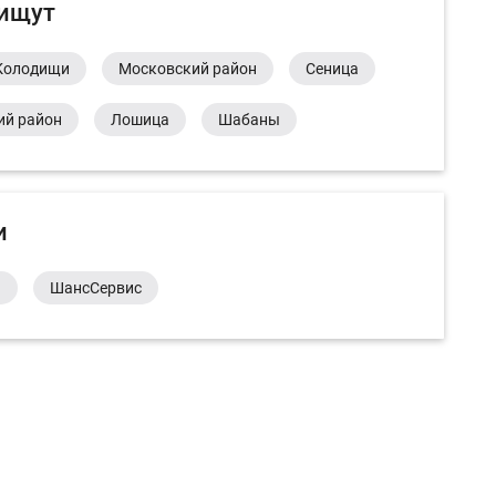
 ищут
Колодищи
Московский район
Сеница
ий район
Лошица
Шабаны
и
а
ШансСервис