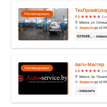
ТехПромКоло
Рекомендовано
5.0
2 
Минск, ул. Селицк
Закрыто
до сб 09
0296889898
- показ
Авто-Мастер
Рекомендовано
5.0
2 
Минск, пр. Пушки
Закрыто
до сб 09
- показать