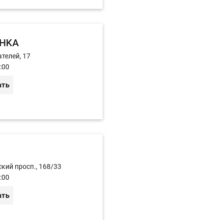
HKA
телей, 17
:00
ать
кий просп., 168/33
:00
ать