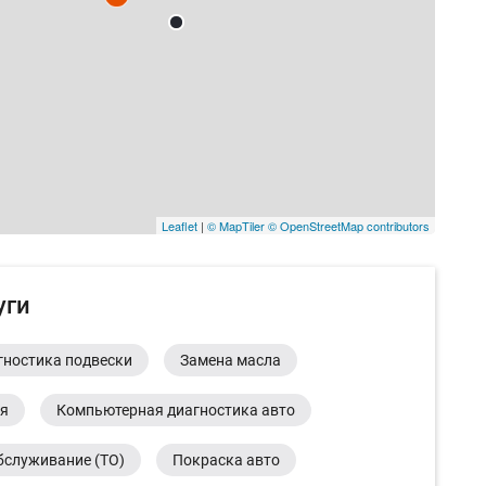
Leaflet
|
© MapTiler
© OpenStreetMap contributors
уги
гностика подвески
Замена масла
ия
Компьютерная диагностика авто
бслуживание (ТО)
Покраска авто