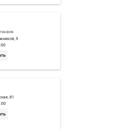
отзывов
жников, 9
:00
ать
сная, 81
:00
ать