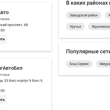
В каких районах
Авто
Заводской район
отзыва
кий проспект, 6В
Уручье
Фрунзенск
:00
ать
Популярные сет
Бош Сервис
Миур
игАвтоБел
 отзыв
а, 33 бокс корпус 9 бокс 9,
:00
ать