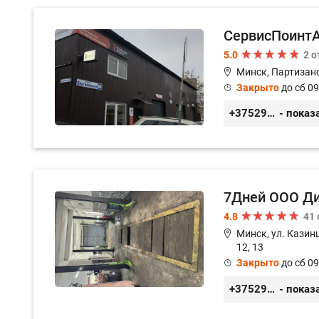
СервисПоинт
5.0
2 
Минск, Партизанс
Закрыто
до сб 09
+375296035003
- показ
7Дней ООО Д
4.8
41
Минск, ул. Казинц
12, 13
Закрыто
до сб 09
+375296518100
- показ