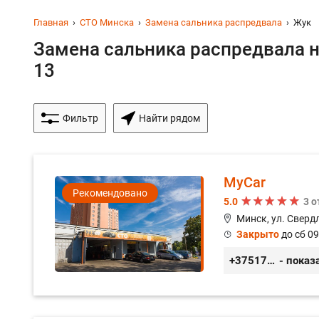
Главная
СТО Минска
Замена сальника распредвала
Жук
Замена сальника распредвала н
13
Фильтр
Найти рядом
MyCar
Рекомендовано
5.0
3 
Минск, ул. Сверд
Закрыто
до сб 09
+375173212443
- показ