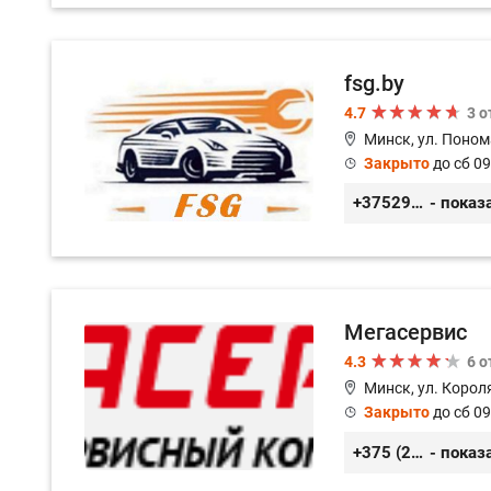
fsg.by
4.7
3 
Минск, ул. Поном
Закрыто
до сб 09
+375291882338
- показ
Мегасервис
4.3
6 
Минск, ул. Короля
Закрыто
до сб 09
+375 (29) 627-44-88
- показ