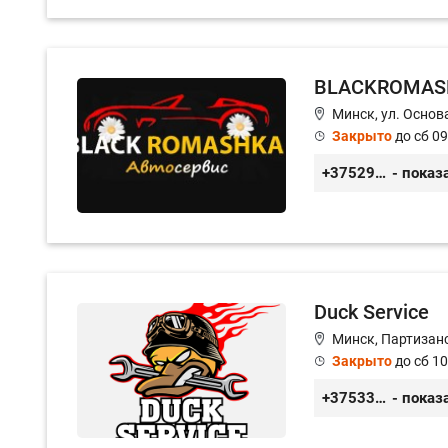
BLACKROMAS
Минск, ул. Основа
Закрыто
до сб 09
+375296651188
- показ
Duck Service
Минск, Партизанс
Закрыто
до сб 10
+375333416710
- показ