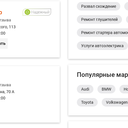
Развал схождение
р
Ремонт глушителей
отзыва
ого, 113
Ремонт стартера автом
:00
ать
Услуги автоэлектрика
Популярные мар
отзыва
Audi
BMW
H
на, 70 А
:00
Toyota
Volkswagen