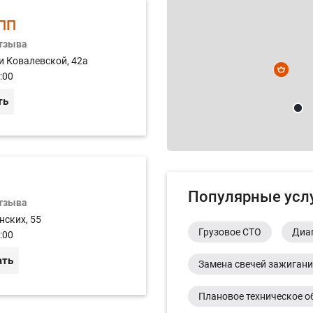
ПП
отзыва
и Ковалевской, 42а
:00
ть
Популярные усл
отзыва
нских, 55
Грузовое СТО
Диа
:00
ать
Замена свечей зажиган
Плановое техническое о