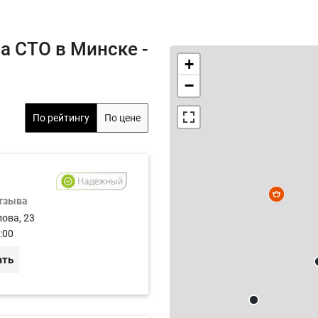
а СТО в Минске -
+
−
По рейтингу
По цене
отзыва
лова, 23
:00
ать