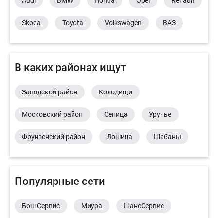
Audi
BMW
Honda
Opel
Renault
Skoda
Toyota
Volkswagen
ВАЗ
В каких районах ищут
Заводской район
Колодищи
Московский район
Сеница
Уручье
Фрунзенский район
Лошица
Шабаны
Популярные сети
Бош Сервис
Миура
ШансСервис