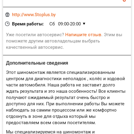
http://www.Stoplus.by
Время работы:
Сб
09:00-20:00
Вс
09:00-20:00
Уже посетили автосервис?
Напишите отзыв
. Этим вы
Пн
09:00-20:00
поможете другим автовладельцам выбрать
качественный автосервис.
Вт
09:00-20:00
Ср
09:00-20:00
Дополнительные сведения
Чт
09:00-20:00
Пт
09:00-20:00
Этот шиномонтаж является специализированным
центром для диагностики неполадок , колёс и ходовой
части автомобиля. Наша работа не заставит долго
ждать результата и это наша особенность! Все клиенты
получают ожидаемый результат очень быстро и
доступно для них. При выполнении работы Вы можете
наблюдать за самим процессом или же комфортно
отдохнуть в зоне для отдыха который мы
предоставляем всем своим посетителям.
Мы специализируемся на шиномонтаж и