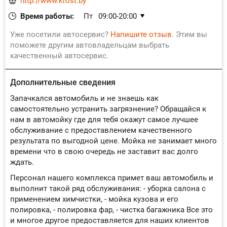
http://www.krost.by
Время работы:
Пт
09:00-20:00
Сб
09:00-20:00
Уже посетили автосервис?
Напишите отзыв
. Этим вы
Вс
09:00-20:00
поможете другим автовладельцам выбрать
качественный автосервис.
Пн
09:00-20:00
Вт
09:00-20:00
Дополнительные сведения
Ср
09:00-20:00
Чт
09:00-20:00
Запачкался автомобиль и не знаешь как
самостоятельно устранить загрязнение? Обращайся к
нам в автомойку где для тебя окажут самое лучшее
обслуживание с предоставлением качественного
результата по выгодной цене. Мойка не занимает много
времени что в свою очередь не заставит вас долго
ждать.
Персонал нашего комплекса примет ваш автомобиль и
выполнит такой ряд обслуживания: - уборка салона с
применением химчистки, - мойка кузова и его
полировка, - полировка фар, - чистка багажника Все это
и многое другое предоставляется для наших клиентов