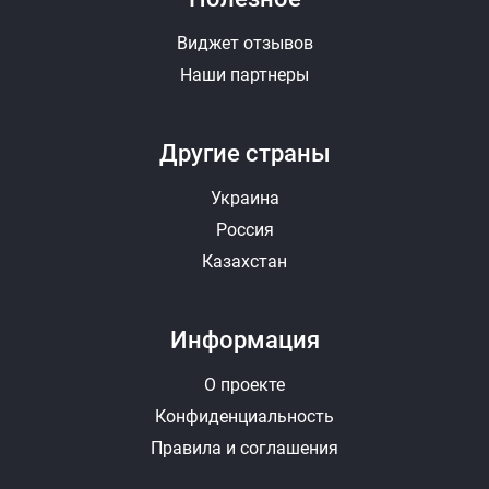
Виджет отзывов
Наши партнеры
Фотографии (до 10 штук, JPEG, PNG)
Другие страны
Выбрать
Удалить
Украина
Россия
Видео (YouTube)
Казахстан
+ Добавить еще видео
Информация
Отправить ответ
Отменить
О проекте
Конфиденциальность
Правила и соглашения