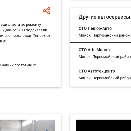
Замена ведомого диска 
Другие автосервисы 
пециалиста по ремонту
Замена верхней опоры 
СТО Левюр-Авто
шь. Данное СТО подсказали
Минск, Партизанский район, 
ли все неполадки. Теперь от
Замена водяной помпы
ним!
СТО Arte Motors
Замена воздушного фил
Минск, Первомайский район, у
ди наших постоянных
Замена воздушного фил
СТО Автотехцентр
Минск, Первомайский район, 
Замена выжимного подш
Замена высоковольтных
Замена главного тормоз
Замена главного цилинд