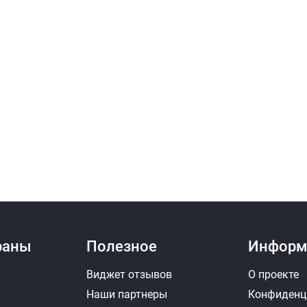
Замена масляного филь
Замена наконечника рул
Замена направляющих т
Замена натяжного ролик
Замена охлаждающей ж
Замена педали сцеплени
Замена передних рычаг
Замена пневмоподушки
раны
Полезное
Информ
Замена подушки КПП
Виджет отзывов
О проекте
Наши партнеры
Конфиденц
Замена полуоси
З