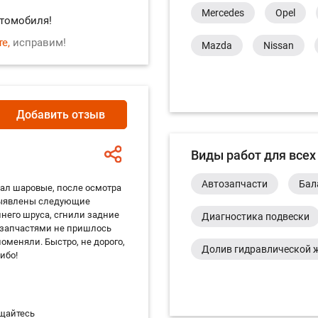
Mercedes
Opel
втомобиля!
е,
исправим!
Mazda
Nissan
Geely
FIAT
Ch
Infiniti
Jeep
Добавить отзыв
Lada
Виды работ для всех
Автозапчасти
Бал
умал шаровые, после осмотра
 выявлены следующие
него шруса, сгнили задние
Диагностика подвески
 запчастями не пришлось
оменяли. Быстро, не дорого,
Долив гидравлической 
ибо!
Замена автоламп
ащайтесь
Замена барабанных кол