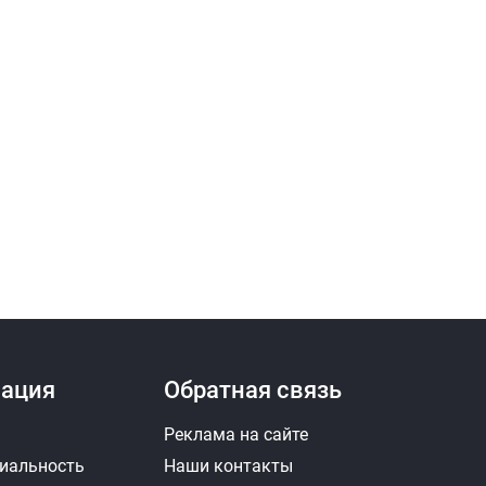
тра
Замена МКПП
евой тяги
ормозного суппорта
а генератора
Замена опоры передней стойки
идкости
Замена патрубка системы охлаждения
я
Замена передних амортизаторов
ов
Замена передних тормозных колодок
Замена подвесного подшипника
ация
Обратная связь
Замена подшипника ступицы
Реклама на сайте
иальность
Наши контакты
амена помпы
Замена приводного ремня