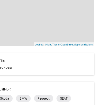
Leaflet
|
© MapTiler
© OpenStreetMap contributors
ать
атонова
шины:
Skoda
BMW
Peugeot
SEAT