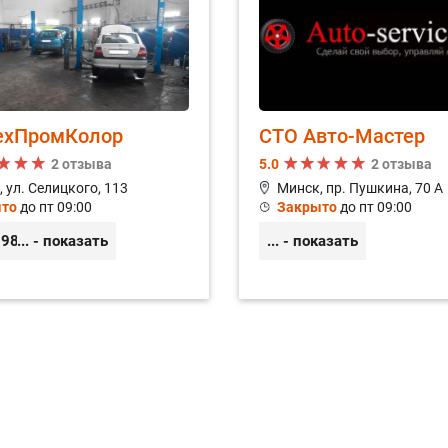
Замена датчика ABS
Замена двухмассового 
Замена заднего тормозн
ехПромКолор
СТО Авто-Мастер
Замена задних тормозн
2 отзыва
5.0
2 отзыва
 ул. Селицкого, 113
Минск, пр. Пушкина, 70 А
Замена катушки зажига
то
до пт 09:00
Закрыто
до пт 09:00
Замена комплекта ремня
89898
... - показать
... - показать
Замена комплекта сцеп
Замена масла
Зам
Замена масла в коробке
Замена масла в элемент