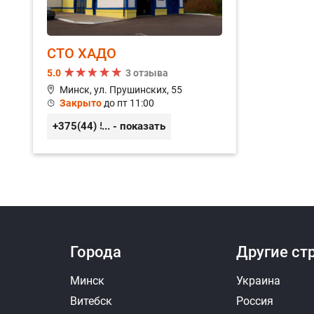
СТО ХАДО
5.0
3 отзыва
Минск, ул. Прушинских, 55
Закрыто
до пт 11:00
+375(44) 559-27-77
... - показать
Ответить на отзыв
Ответ
Города
Другие ст
Минск
Украина
Витебск
Россия