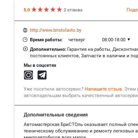
Поде
5.0
2 отзыва
http://www.bristolavto.by
Время работы:
четверг
08:00-18:00
пятница
08:00-18:00
Дополнительно:
Гарантия на работы, Дисконтна
постоянных клиентов, Запчасти в наличии и под
суббота
Закрыто
воскресенье
Закрыто
Мы в соцсетях
понедельник
08:00-18:00
вторник
08:00-18:00
среда
08:00-18:00
Уже посетили автосервис?
Напишите отзыв
. Этим
автовладельцам выбрать качественный автосерви
Дополнительные сведения
Автомастерская БриСТОль оказывает полный спект
техническому обслуживанию и ремонту легковых 
микроавтобусов всех марок.