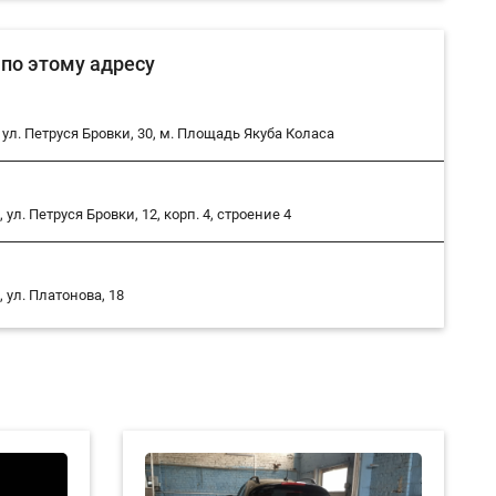
сцепления
по этому адресу
амортизатора
Замена вилки сцепления
ул. Петруся Бровки, 30, м. Площадь Якуба Коласа
Замена воздушного фильтра
ьтра двигателя
л. Петруся Бровки, 12, корп. 4, строение 4
ьтра салона
Замена втулки стабилизатора
ул. Платонова, 18
ипника сцепления
 проводов
Замена генератора
ного цилиндра
ра сцепления
Замена глушителя