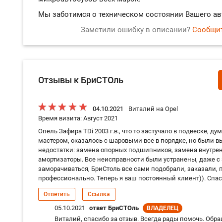
Мы заботимся о техническом состоянии Вашего а
Заметили ошибку в описании?
Сообщит
Отзывы к БриСТОль
04.10.2021
Виталий на Opel
Время визита: Август 2021
Опель Зафира TDi 2003 г.в., что то застучало в подвеске, д
мастером, оказалось с шаровыми все в порядке, но были
недостатки: замена опорных подшипников, замена внутрен
амортизаторы. Все неисправности были устранены, даже с
заморачиваться, БриСтоль все сами подобрали, заказали, п
профессионально. Теперь я ваш постоянный клиент)). Спас
Ответить
Ссылка
05.10.2021
ответ БриСТОль
ВЛАДЕЛЕЦ
Виталий, спасибо за отзыв. Всегда рады помочь. Обр