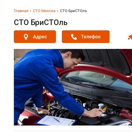
Главная
СТО Минска
СТО БриСТОль
СТО БриСТОль
Адрес
Телефон