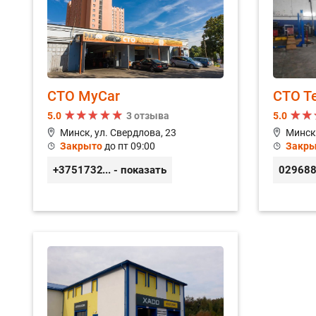
СТО MyCar
СТО Т
5.0
3 отзыва
5.0
Минск, ул. Свердлова, 23
Минск,
Закрыто
до пт 09:00
Закры
+375173212443
... - показать
02968