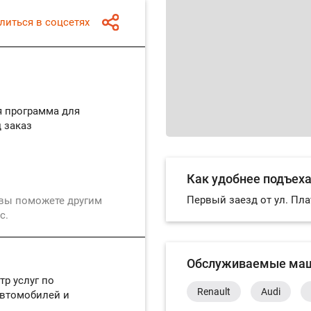
литься в соцсетях
я программа для
 заказ
Как удобнее подъех
Первый заезд от ул. Пл
 вы поможете другим
с.
Обслуживаемые ма
р услуг по
Renault
Audi
автомобилей и