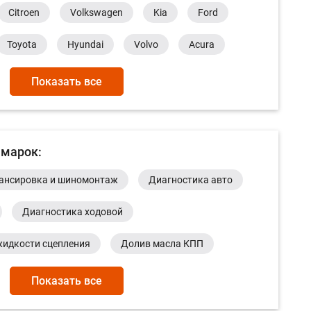
Citroen
Volkswagen
Kia
Ford
Toyota
Hyundai
Volvo
Acura
evrolet
Daewoo
Alfa Romeo
Honda
Показать все
Lexus
Mitsubishi
Dacia
Suzuki
 марок:
ансировка и шиномонтаж
Диагностика авто
Диагностика ходовой
жидкости сцепления
Долив масла КПП
Замена аккумуляторной батареи
Показать все
одок
Замена вакуумного усилителя тормозов