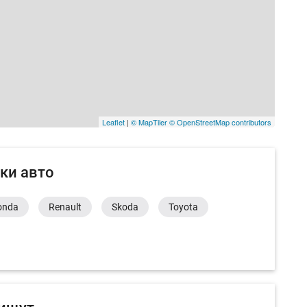
Leaflet
|
© MapTiler
© OpenStreetMap contributors
ки авто
onda
Renault
Skoda
Toyota