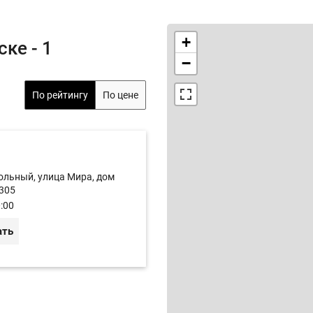
+
ке - 1
−
По рейтингу
По цене
ольный, улица Мира, дом
305
:00
ать