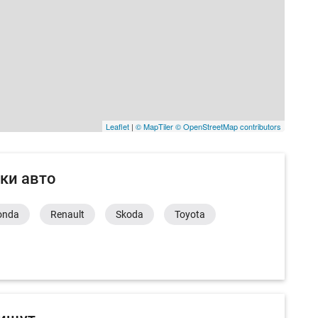
Leaflet
|
© MapTiler
© OpenStreetMap contributors
ки авто
onda
Renault
Skoda
Toyota