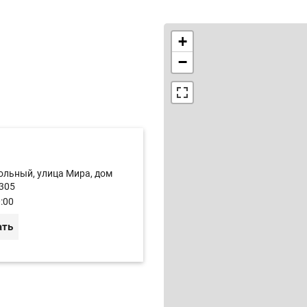
+
−
ольный, улица Мира, дом
305
:00
ать