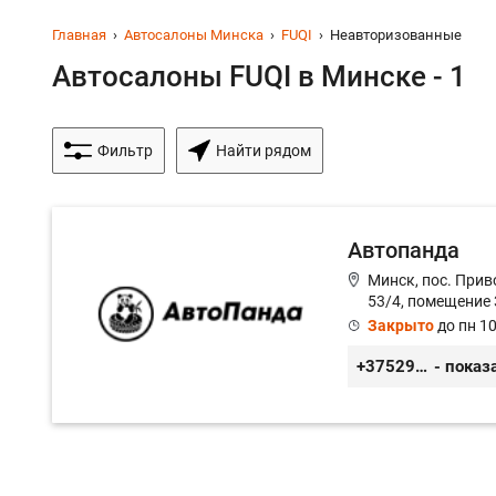
Главная
Автосалоны Минска
FUQI
Неавторизованные
Автосалоны FUQI в Минске - 1
Фильтр
Найти рядом
Автопанда
Минск, пос. Прив
53/4, помещение 
Закрыто
до пн 10
+375296605852
- показ