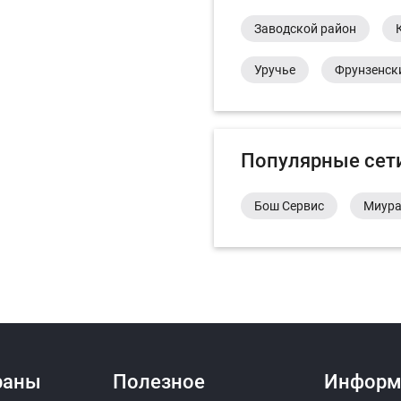
Заводской район
Уручье
Фрунзенск
Популярные сет
Бош Сервис
Миур
раны
Полезное
Информ