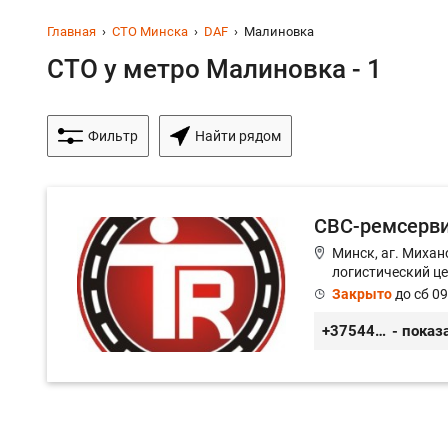
Главная
СТО Минска
DAF
Малиновка
СТО у метро Малиновка - 1
Фильтр
Найти рядом
СВС-ремсерв
Минск, аг. Миха
логистический ц
Закрыто
до сб 09
+375445660042
- показ