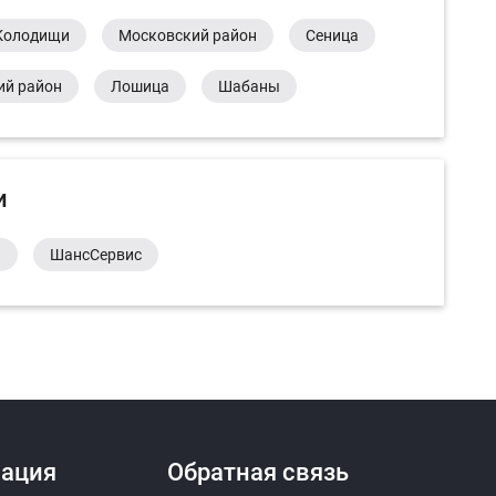
Колодищи
Московский район
Сеница
ий район
Лошица
Шабаны
и
а
ШансСервис
ация
Обратная связь