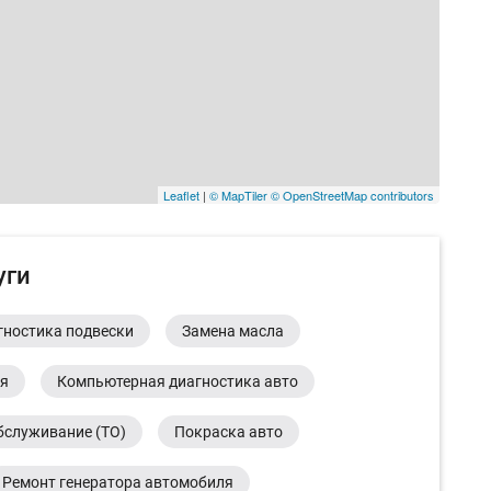
Leaflet
|
© MapTiler
© OpenStreetMap contributors
уги
гностика подвески
Замена масла
ия
Компьютерная диагностика авто
бслуживание (ТО)
Покраска авто
Ремонт генератора автомобиля