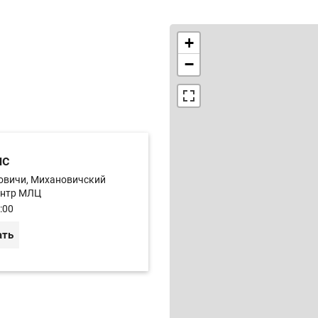
+
−
ис
новичи, Михановичский
ентр МЛЦ
:00
ать