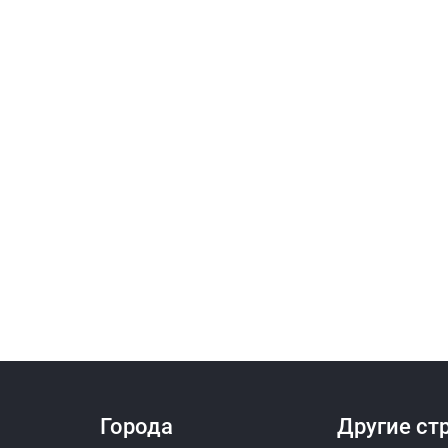
Города
Другие ст