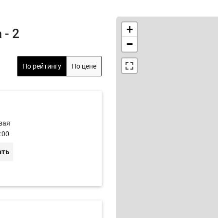
+
- 2
−
По рейтингу
По цене
вая
:00
ать