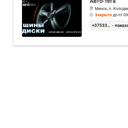
Авто-тега
Минск, п. Колоди
Закрыто
до пт 09
+375333711611
- показ