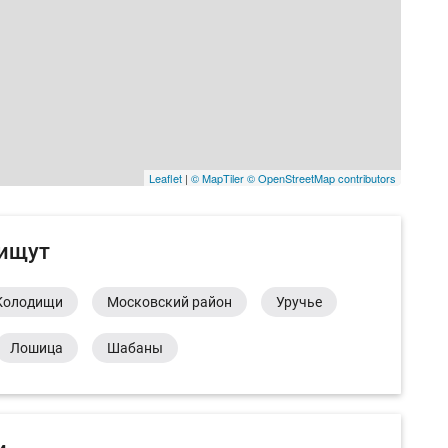
Leaflet
|
© MapTiler
© OpenStreetMap contributors
 ищут
Колодищи
Московский район
Уручье
Лошица
Шабаны