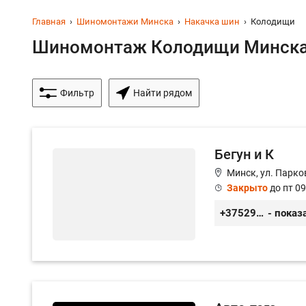
Главная
Шиномонтажи Минска
Накачка шин
Колодищи
Шиномонтаж Колодищи Минска 
Фильтр
Найти рядом
Бегун и К
Минск, ул. Парко
Закрыто
до пт 09
+375296660987
- показ