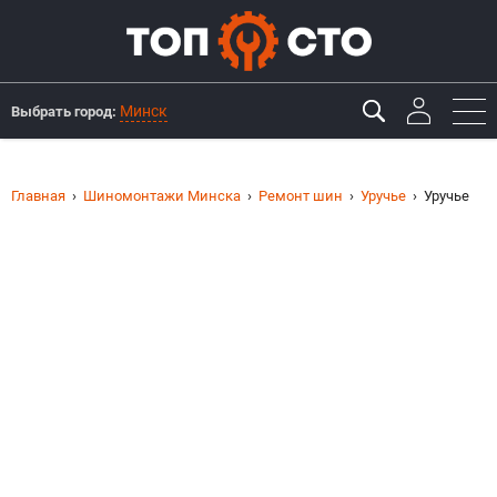
Минск
Выбрать город:
Главная
Шиномонтажи Минска
Ремонт шин
Уручье
Уручье