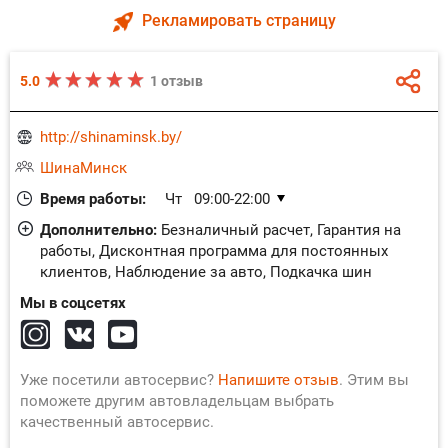
Рекламировать страницу
5.0
1 отзыв
http://shinaminsk.by/
ШинаМинск
Время работы:
Чт
09:00-22:00
Пт
09:00-22:00
Дополнительно:
Безналичный расчет, Гарантия на
работы, Дисконтная программа для постоянных
Сб
09:00-22:00
клиентов, Наблюдение за авто, Подкачка шин
Вс
09:00-22:00
Мы в соцсетях
Пн
09:00-22:00
Вт
09:00-22:00
Ср
09:00-22:00
Уже посетили автосервис?
Напишите отзыв
. Этим вы
поможете другим автовладельцам выбрать
качественный автосервис.