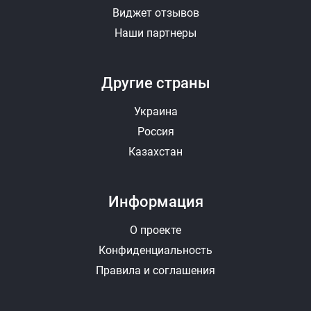
Виджет отзывов
Наши партнеры
Фотографии (до 10 штук, JPEG, PNG)
Другие страны
Выбрать
Удалить
Украина
Россия
Видео (YouTube)
Казахстан
+ Добавить еще видео
Информация
Отправить ответ
Отменить
О проекте
Конфиденциальность
Правила и соглашения