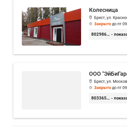
Колесница
Брест, ул. Красн
Закрыто
до пт 09
80298693693
- показ
ООО "ЭйБиГар
Брест, ул. Москов
Закрыто
до пт 09
80336583888
- показ