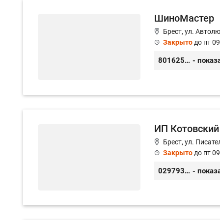
ШиноМастер
Брест, ул. Автолю
Закрыто
до пт 09
80162555888
- показ
ИП Котовский
Брест, ул. Писат
Закрыто
до пт 09
0297930010
- показ