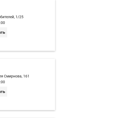
бителей, 1/25
:00
ать
еля Смирнова, 161
:00
ать