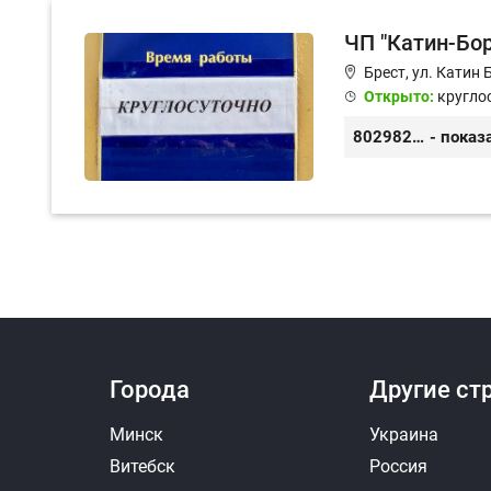
ЧП "Катин-Бор
Брест, ул. Катин 
Открыто:
кругло
80298223042
- показ
Города
Другие ст
Минск
Украина
Витебск
Россия