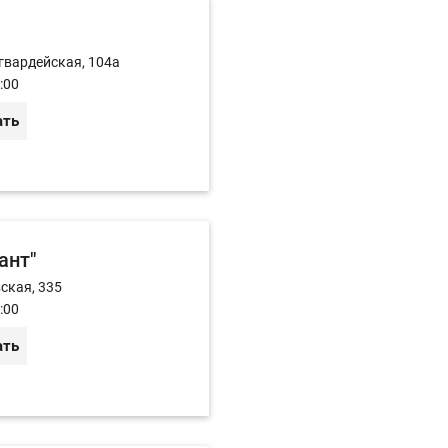
огвардейская, 104а
:00
ать
ант"
ская, 335
:00
ать