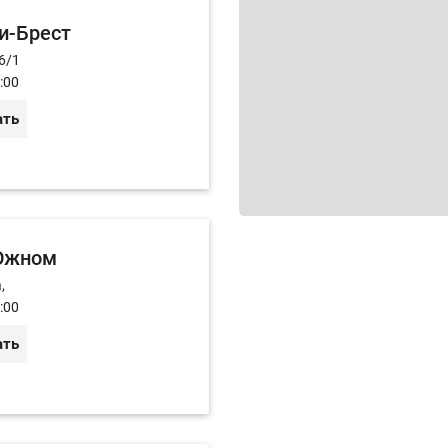
и-Брест
6/1
:00
ать
 Южном
,
:00
ать