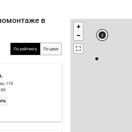
номонтаже в
+
−
2
По рейтингу
По цене
А.
лы, 110
:00
ать