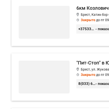
6км Козлович
Брест, Катин бор 
Закрыто
до пт 09
+375336082389
- показ
"Пит-Стоп" в
Брест, ул. Жукова
Закрыто
до пт 09
8(033) 606-48-12
- показ