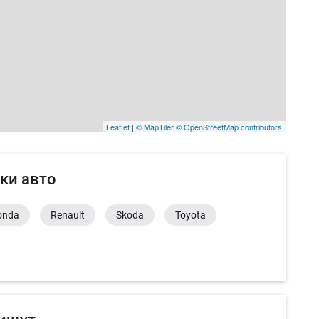
Leaflet
|
© MapTiler
© OpenStreetMap contributors
ки авто
onda
Renault
Skoda
Toyota