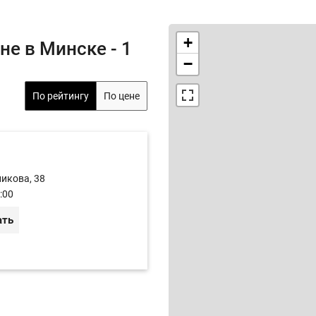
+
е в Минске - 1
−
По рейтингу
По цене
никова, 38
:00
ать