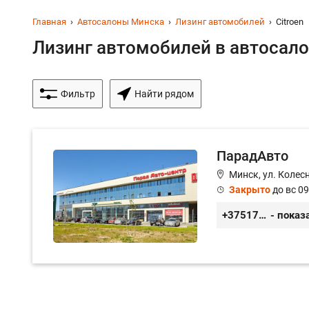
Главная
Автосалоны Минска
Лизинг автомобилей
Citroen
Лизинг автомобилей в автосалон
Фильтр
Найти рядом
ПарадАвто
Минск, ул. Колес
Закрыто
до вс 09
+375173884040
- показ