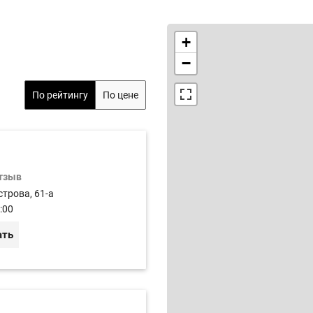
+
−
По рейтингу
По цене
отзыв
строва, 61-а
:00
ать