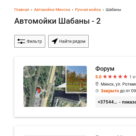
Главная
Автомойки Минска
Ручная мойка
Шабаны
Автомойки Шабаны - 2
Фильтр
Найти рядом
Форум
5.0
1 
Минск, ул. Ротми
Закрыто
до пт 09
+375445000222
- показ