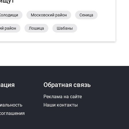
 ищут
Колодищи
Московский район
Сеница
ий район
Лошица
Шабаны
ация
Обратная связь
Реклама на сайте
иальность
Наши контакты
 соглашения