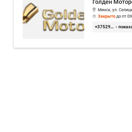
Голден Мотор
Минск, ул. Селицк
Закрыто
до пт 09
+375293476655
- показ