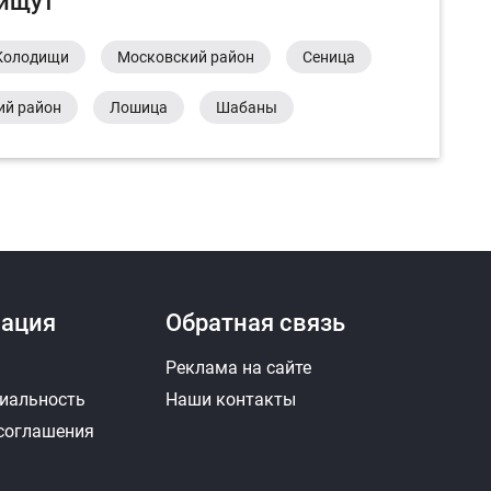
 ищут
Колодищи
Московский район
Сеница
ий район
Лошица
Шабаны
ация
Обратная связь
Реклама на сайте
иальность
Наши контакты
 соглашения