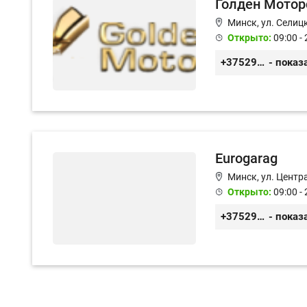
Голден Мотор
Минск, ул. Селицк
Открыто:
09:00 - 
+375293476655
- показ
Eurogarag
Минск, ул. Центр
Открыто:
09:00 - 
+375296523417
- показ