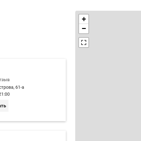
+
−
отзыв
строва, 61-а
21:00
ать