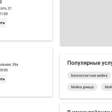
с
ого, 21
21:00
ать
Популярные усл
альная, 39а
20:00
Бесконтактная мойка
ать
Мойка днища
Мой