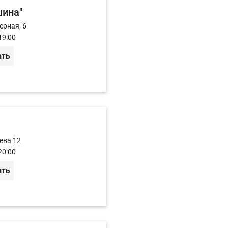
шина"
ерная, 6
19:00
ать
ева 12
20:00
ать