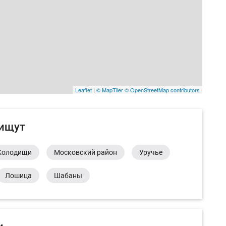
Leaflet
|
© MapTiler
© OpenStreetMap contributors
 ищут
Колодищи
Московский район
Уручье
Лошица
Шабаны