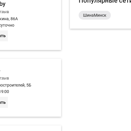
Популярные сет
by
отзыв
ШинаМинск
кина, 86А
суточно
ать
»
отзыв
остроителей, 5Б
19:00
ать