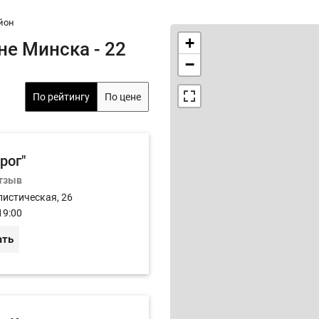
йон
+
е Минска - 22
−
По рейтингу
По цене
рог"
отзыв
листическая, 26
19:00
ать