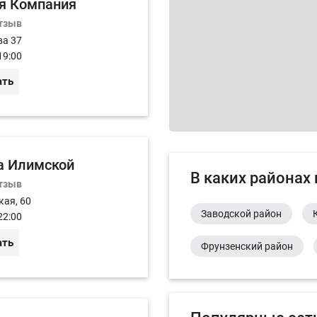
я Компания
отзыв
ва 37
19:00
ать
а Илимской
В каких районах
отзыв
кая, 60
Заводской район
22:00
ать
Фрунзенский район