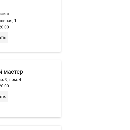
отзыв
альная, 1
20:00
ать
й мастер
о 9, пом. 4
20:00
ать