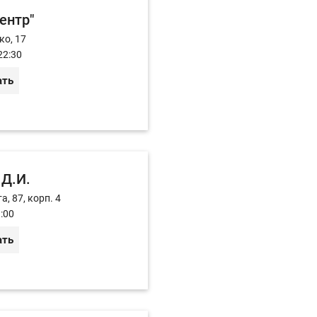
ентр"
ко, 17
22:30
ать
 Д.И.
а, 87, корп. 4
:00
ать