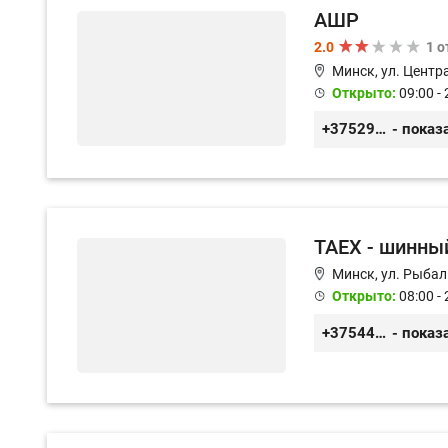
АШР
2.0
1 
Минск, ул. Центр
Открыто:
09:00 - 
+375291874947
- показ
TAEX - шинны
Минск, ул. Рыбалк
Открыто:
08:00 - 
+375447092626
- показ