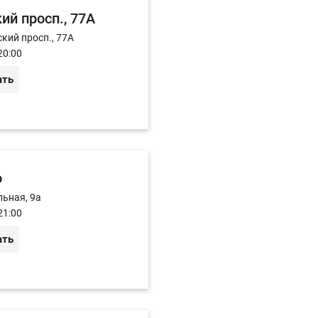
ий просп., 77А
кий просп., 77А
20:00
ать
о
льная, 9а
21:00
ать