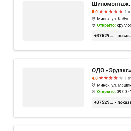
Шиномонтаж.
5.0
1 
Минск, ул. Кабуш
Открыто:
кругло
+375296911036
- показ
ОДО «Эрдэкс
4.0
1 
Минск, ул. Машин
Открыто:
09:00 - 
+375297715022
- показ