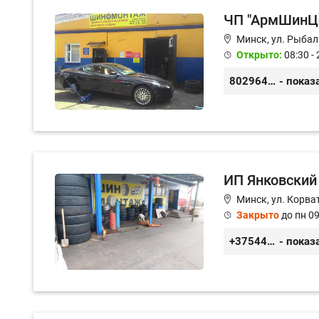
ЧП "АрмШинЦ
Минск, ул. Рыбал
Открыто:
08:30 - 
80296418008
- показ
ИП Янковский
Минск, ул. Корват
Закрыто
до пн 09
+375447146010
- показ