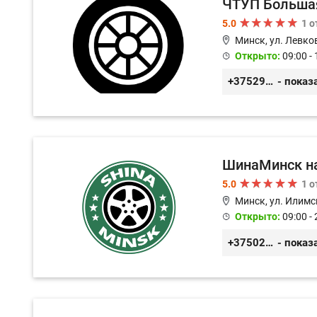
ЧТУП Больша
5.0
1 
Минск, ул. Левко
Открыто:
09:00 - 
+375293900202
- показ
ШинаМинск н
5.0
1 
Минск, ул. Илимс
Открыто:
09:00 - 
+3750296213989
- показ