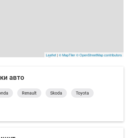
Leaflet
|
© MapTiler
© OpenStreetMap contributors
ки авто
onda
Renault
Skoda
Toyota