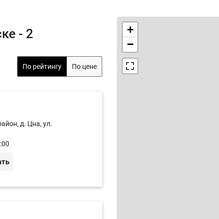
+
ке - 2
−
По рейтингу
По цене
йон, д. Цна, ул.
:00
ать