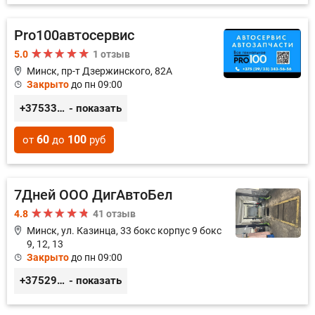
Pro100автосервис
5.0
1 отзыв
Минск, пр-т Дзержинского, 82А
Закрыто
до пн 09:00
+375333435656
- показать
60
100
от
до
руб
7Дней ООО ДигАвтоБел
4.8
41 отзыв
Минск, ул. Казинца, 33 бокс корпус 9 бокс
9, 12, 13
Закрыто
до пн 09:00
+375296518100
- показать