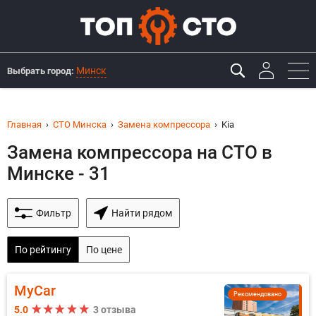
Минск
Выбрать город:
Главная
СТО Минска
Замена компрессора
Kia
Замена компрессора на СТО в
Минске - 31
Фильтр
Найти рядом
По рейтингу
По цене
MyCar
Рекомендовано
5.0
3 отзыва