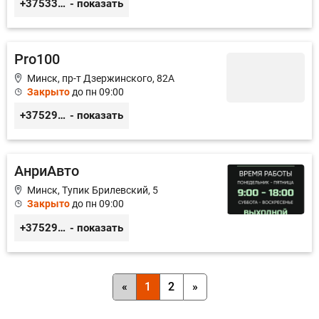
+375333416710
- показать
Pro100
Минск, пр-т Дзержинского, 82А
Закрыто
до пн 09:00
+375293435656
- показать
АнриАвто
Минск, Тупик Брилевский, 5
Закрыто
до пн 09:00
+375297541973
- показать
«
1
2
»