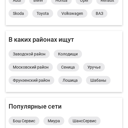
Audi
BMW
Honda
Opel
Renault
Skoda
Toyota
Volkswagen
ВАЗ
В каких районах ищут
Заводской район
Колодищи
Московский район
Сеница
Уручье
Фрунзенский район
Лошица
Шабаны
Популярные сети
Бош Сервис
Миура
ШансСервис