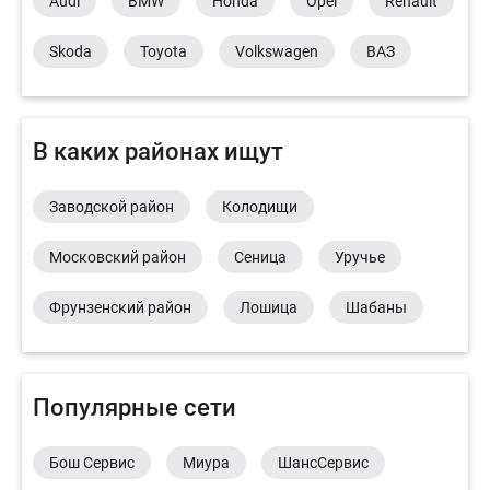
Audi
BMW
Honda
Opel
Renault
Skoda
Toyota
Volkswagen
ВАЗ
В каких районах ищут
Заводской район
Колодищи
Московский район
Сеница
Уручье
Фрунзенский район
Лошица
Шабаны
Популярные сети
Бош Сервис
Миура
ШансСервис