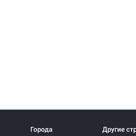
Города
Другие ст