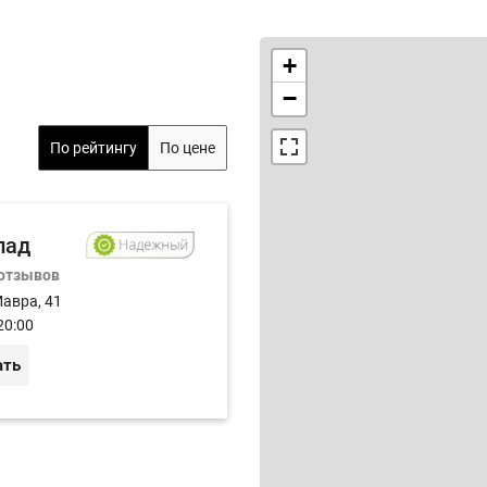
+
−
По рейтингу
По цене
пад
 отзывов
Мавра, 41
20:00
ать