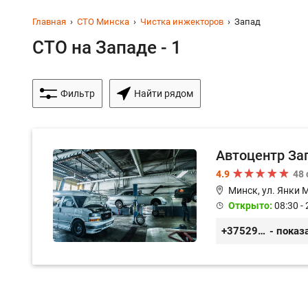
Главная
СТО Минска
Чистка инжекторов
Запад
СТО на Западе - 1
Фильтр
Найти рядом
Автоцентр За
4.9
48
Минск, ул. Янки 
Открыто:
08:30 - 
+375299579797
- показ