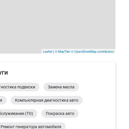
Leaflet
|
© MapTiler
© OpenStreetMap contributors
уги
гностика подвески
Замена масла
ия
Компьютерная диагностика авто
бслуживание (ТО)
Покраска авто
Ремонт генератора автомобиля