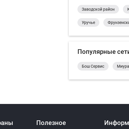
Заводской район
Уручье
Фрунзенск
Популярные сет
Бош Сервис
Миур
раны
Полезное
Информ