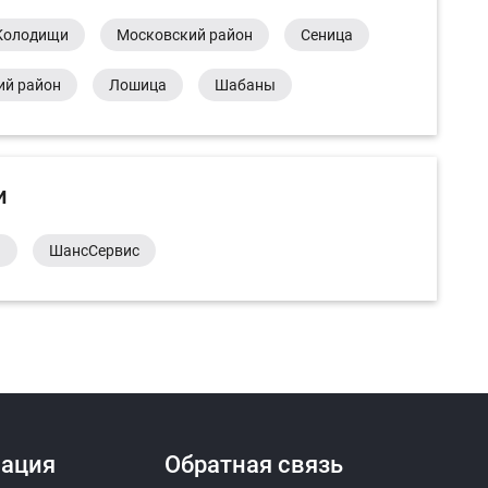
Колодищи
Московский район
Сеница
ий район
Лошица
Шабаны
и
а
ШансСервис
ация
Обратная связь