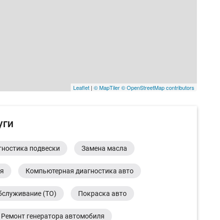
Leaflet
|
© MapTiler
© OpenStreetMap contributors
уги
гностика подвески
Замена масла
ия
Компьютерная диагностика авто
бслуживание (ТО)
Покраска авто
Ремонт генератора автомобиля