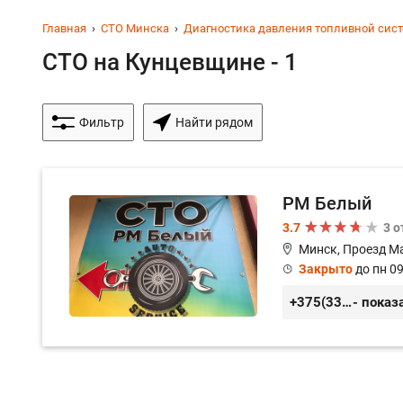
Главная
СТО Минска
Диагностика давления топливной сис
СТО на Кунцевщине - 1
Фильтр
Найти рядом
РМ Белый
3.7
3 
Минск, Проезд М
Закрыто
до пн 09
+375(33)3-300-200
- показ