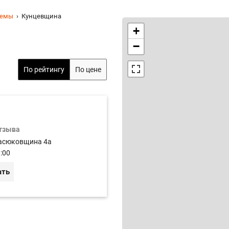
темы
Кунцевщина
+
−
По рейтингу
По цене
отзыва
асюковщина 4а
:00
ать