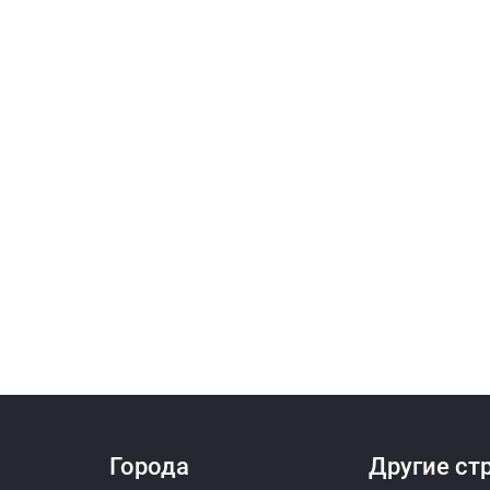
Города
Другие ст