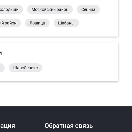
Колодищи
Московский район
Сеница
ий район
Лошица
Шабаны
и
а
ШансСервис
ация
Обратная связь