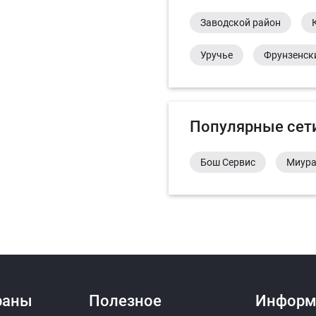
Заводской район
Уручье
Фрунзенск
Популярные сет
Бош Сервис
Миур
раны
Полезное
Информ