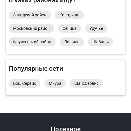
В каких районах ищут
Заводской район
Колодищи
Московский район
Сеница
Уручье
Фрунзенский район
Лошица
Шабаны
Популярные сети
Бош Сервис
Миура
ШансСервис
Полезное