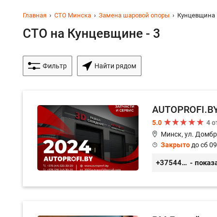
Главная
СТО Минска
Замена шаровой опоры
Кунцевщина
СТО на Кунцевщине - 3
Фильтр
Найти рядом
AUTOPROFI.B
5.0
4 
Минск, ул. Домбр
Закрыто
до сб 09
+375445353020
- показ