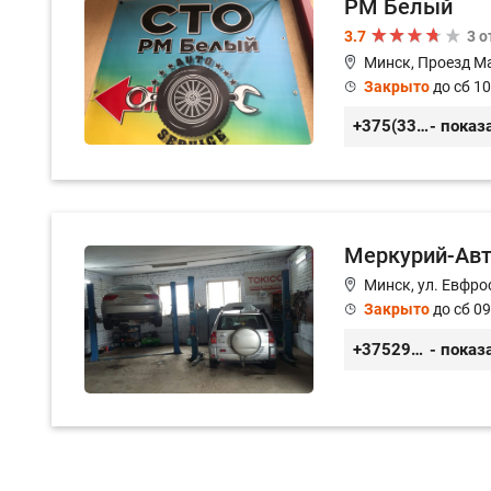
РМ Белый
3.7
3 
Минск, Проезд М
Закрыто
до сб 10
+375(33)3-300-200
- показ
Меркурий-Ав
Минск, ул. Евфро
Закрыто
до сб 09
+375299888100
- показ