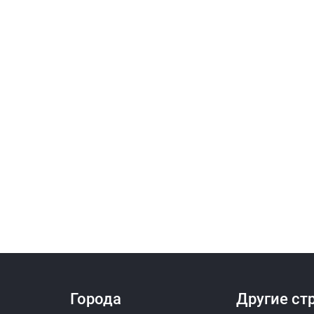
Города
Другие ст