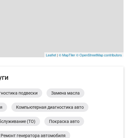
Leaflet
|
© MapTiler
© OpenStreetMap contributors
уги
гностика подвески
Замена масла
ия
Компьютерная диагностика авто
бслуживание (ТО)
Покраска авто
Ремонт генератора автомобиля