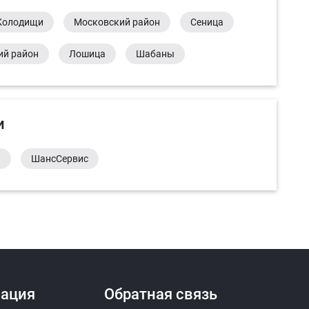
Колодищи
Московский район
Сеница
ий район
Лошица
Шабаны
и
а
ШансСервис
ация
Обратная связь