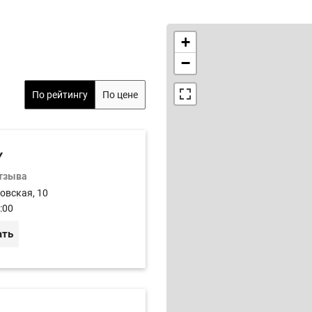
+
−
По рейтингу
По цене
Y
отзыва
овская, 10
:00
ать