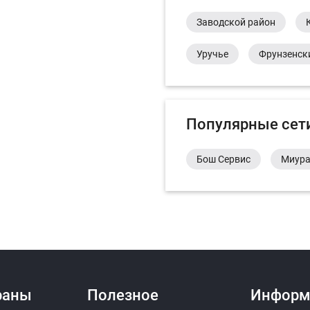
Заводской район
Уручье
Фрунзенск
Популярные сет
Бош Сервис
Миур
раны
Полезное
Информ