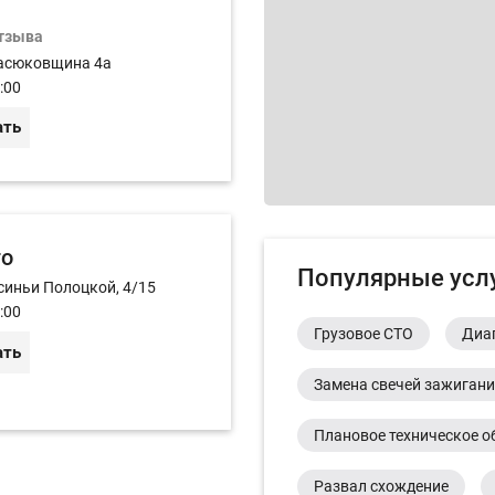
отзыва
асюковщина 4а
:00
ать
то
Популярные усл
синьи Полоцкой, 4/15
:00
Грузовое СТО
Диа
ать
Замена свечей зажиган
Плановое техническое о
Развал схождение