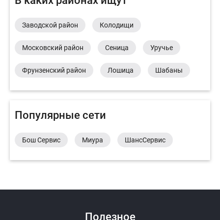
В каких районах ищут
Заводской район
Колодищи
Московский район
Сеница
Уручье
Фрунзенский район
Лошица
Шабаны
Популярные сети
Бош Сервис
Миура
ШансСервис
Полезное