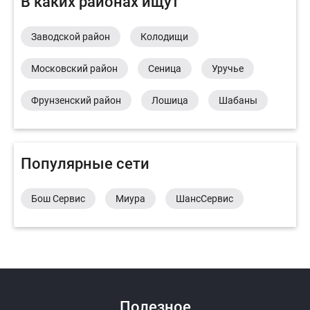
В каких районах ищут
Заводской район
Колодищи
Московский район
Сеница
Уручье
Фрунзенский район
Лошица
Шабаны
Популярные сети
Бош Сервис
Миура
ШансСервис
Полезное