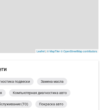
Leaflet
|
© MapTiler
© OpenStreetMap contributors
уги
гностика подвески
Замена масла
ия
Компьютерная диагностика авто
бслуживание (ТО)
Покраска авто