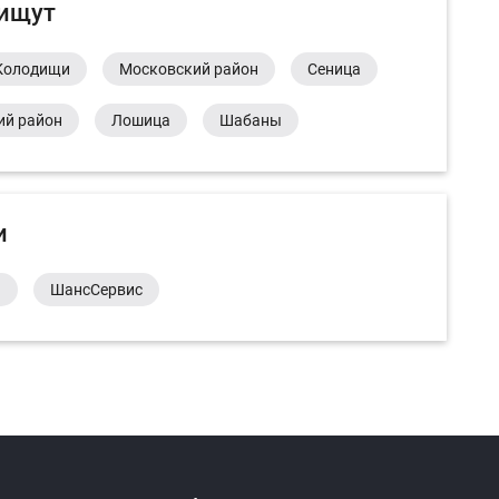
 ищут
Колодищи
Московский район
Сеница
ий район
Лошица
Шабаны
и
а
ШансСервис