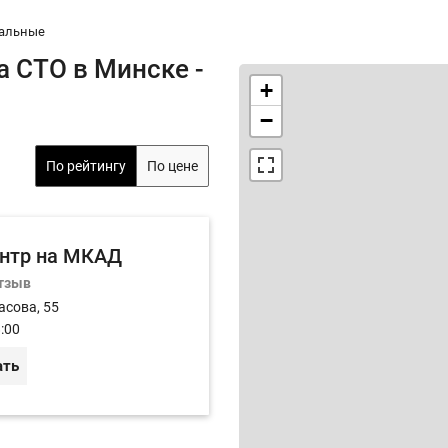
альные
 СТО в Минске -
+
−
По рейтингу
По цене
нтр на МКАД
отзыв
асова, 55
:00
ать