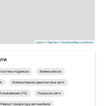
Leaflet
|
© MapTiler
© OpenStreetMap contributors
уги
гностика подвески
Замена масла
ия
Компьютерная диагностика авто
бслуживание (ТО)
Покраска авто
Ремонт генератора автомобиля