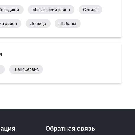
Колодищи
Московский район
Сеница
ий район
Лошица
Шабаны
и
а
ШансСервис
ация
Обратная связь