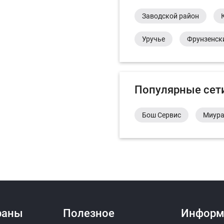
Заводской район
Уручье
Фрунзенск
Популярные сет
Бош Сервис
Миур
раны
Полезное
Информ