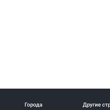
Города
Другие ст