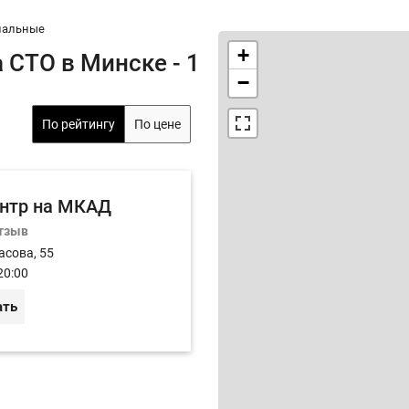
иальные
+
 СТО в Минске - 1
−
По рейтингу
По цене
нтр на МКАД
отзыв
асова, 55
20:00
ать