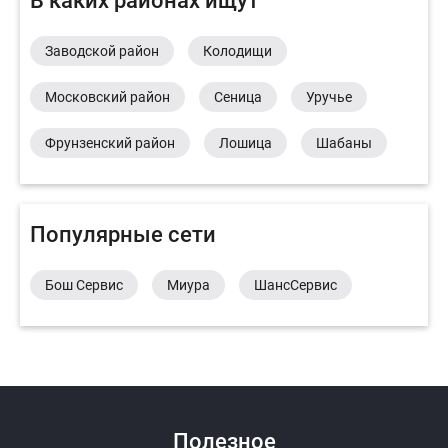
В каких районах ищут
Заводской район
Колодищи
Московский район
Сеница
Уручье
Фрунзенский район
Лошица
Шабаны
Популярные сети
Бош Сервис
Миура
ШансСервис
Полезное