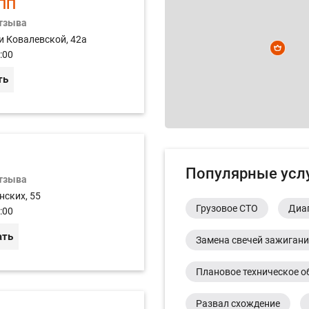
ПП
отзыва
и Ковалевской, 42а
:00
ть
Популярные усл
отзыва
нских, 55
Грузовое СТО
Диа
:00
ать
Замена свечей зажиган
Плановое техническое о
Развал схождение