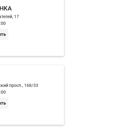
HKA
телей, 17
:00
ать
кий просп., 168/33
:00
ать