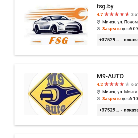
fsg.by
4.7
3 
Минск, ул. Поном
Закрыто
до сб 09
+375291882338
- показ
M9-AUTO
4.2
6 
Минск, ул. Монта
Закрыто
до сб 10
+375299395764
- показ