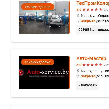
ТехПромКоло
Рекомендовано
5.0
2 
Минск, ул. Селицк
Закрыто
до сб 09
0296889898
- показ
Авто-Мастер
Рекомендовано
5.0
2 
Минск, пр. Пушки
Закрыто
до сб 09
- показать