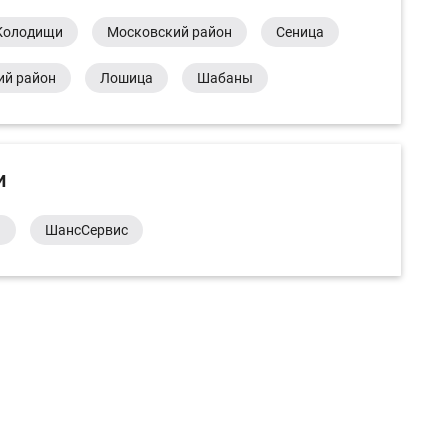
Колодищи
Московский район
Сеница
ий район
Лошица
Шабаны
и
а
ШансСервис