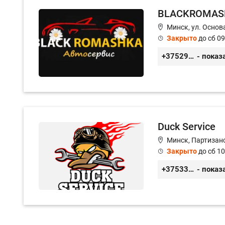
BLACKROMAS
Минск, ул. Основа
Закрыто
до сб 09
+375296651188
- показ
Duck Service
Минск, Партизанс
Закрыто
до сб 10
+375333416710
- показ