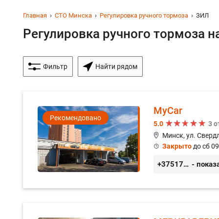
Главная
СТО Минска
Регулировка ручного тормоза
ЗИЛ
Регулировка ручного тормоза на
Фильтр
Найти рядом
MyCar
Рекомендовано
5.0
3 
Минск, ул. Сверд
Закрыто
до сб 09
+375173212443
- показ