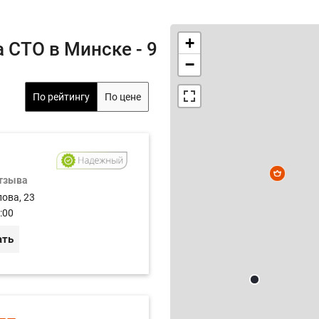
+
 СТО в Минске - 9
−
По рейтингу
По цене
отзыва
лова, 23
:00
ать