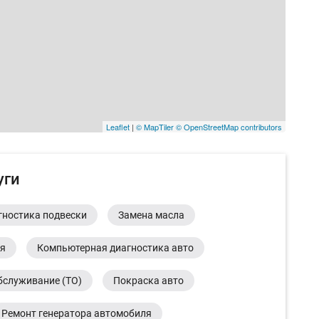
Leaflet
|
© MapTiler
© OpenStreetMap contributors
уги
гностика подвески
Замена масла
ия
Компьютерная диагностика авто
бслуживание (ТО)
Покраска авто
Ремонт генератора автомобиля