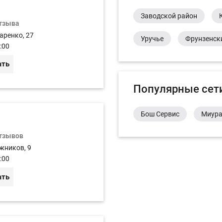
Заводской район
отзыва
аренко, 27
Уручье
Фрунзенск
:00
ать
Популярные сет
Бош Сервис
Миур
отзывов
жников, 9
:00
ать