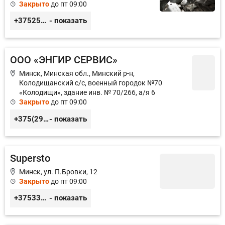
Закрыто
до пт 09:00
+375255355764
- показать
ООО «ЭНГИР СЕРВИС»
Минск, Минская обл., Минский р-н,
Колодищанский с/с, военный городок №70
«Колодищи», здание инв. № 70/266, а/я 6
Закрыто
до пт 09:00
+375(29)3780105, +375(33)3780105
- показать
Supersto
Минск, ул. П.Бровки, 12
Закрыто
до пт 09:00
+375336260568, +375296050568
- показать