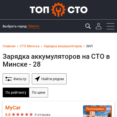
Минск
Выбрать город:
Главная
СТО Минска
Зарядка аккумуляторов
ЗИЛ
Зарядка аккумуляторов на СТО в
Минске - 28
Фильтр
Найти рядом
По рейтингу
По цене
MyCar
Рекомендовано
5.0
3 отзыва