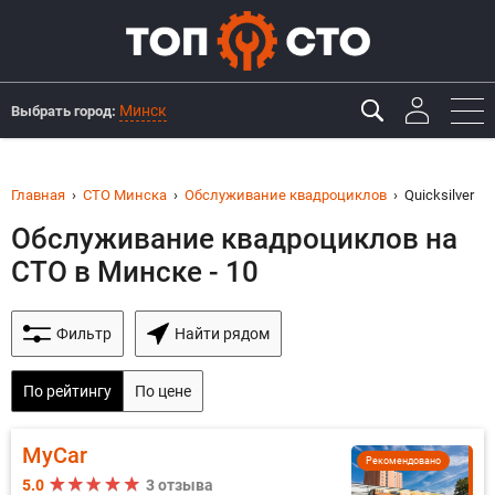
Минск
Выбрать город:
Главная
СТО Минска
Обслуживание квадроциклов
Quicksilver
Обслуживание квадроциклов на
СТО в Минске - 10
Фильтр
Найти рядом
По рейтингу
По цене
MyCar
Рекомендовано
5.0
3 отзыва