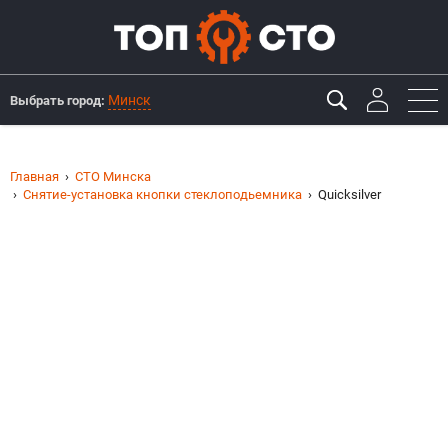
Минск
Выбрать город:
Главная
СТО Минска
Снятие-установка кнопки стеклоподьемника
Quicksilver