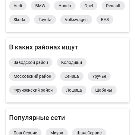
Audi
BMW
Honda
Opel
Renault
Skoda
Toyota
Volkswagen
ВАЗ
В каких районах ищут
Заводской район
Колодищи
Московский район
Сеница
Уручье
Фрунзенский район
Лошица
Шабаны
Популярные сети
Бош Сервис
Миура
ШансСервис