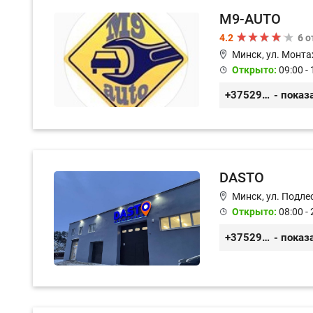
M9-AUTO
4.2
6 
Минск, ул. Монта
Открыто:
09:00 - 
+375299395764
- показ
DASTO
Минск, ул. Подле
Открыто:
08:00 - 
+375296606560
- показ