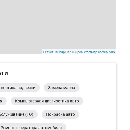
Leaflet
|
© MapTiler
© OpenStreetMap contributors
уги
гностика подвески
Замена масла
ия
Компьютерная диагностика авто
бслуживание (ТО)
Покраска авто
Ремонт генератора автомобиля