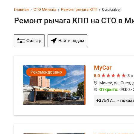
Главная
СТО Минска
Ремонт рычага КПП
Quicksilver
Ремонт рычага КПП на СТО в Ми
Фильтр
Найти рядом
MyCar
Рекомендовано
5.0
3 
Минск, ул. Сверд
Открыто:
09:00 - 
+375173212443
- показ