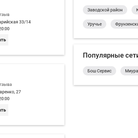
Заводской район
отзыв
арийская 33/14
Уручье
Фрунзенск
20:00
ать
Популярные сет
Бош Сервис
Миур
отзыва
аренко, 27
20:00
ать