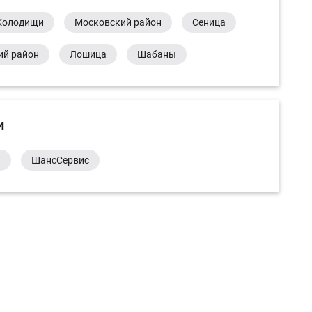
Колодищи
Московский район
Сеница
ий район
Лошица
Шабаны
и
а
ШансСервис