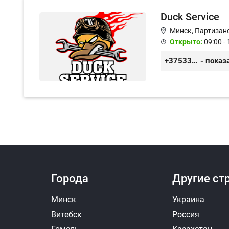
Duck Service
Минск, Партизанс
Открыто:
09:00 - 
+375333416710
- показ
Города
Другие ст
Минск
Украина
Витебск
Россия