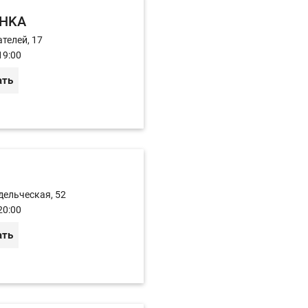
HKA
телей, 17
19:00
ать
дельческая, 52
20:00
ать