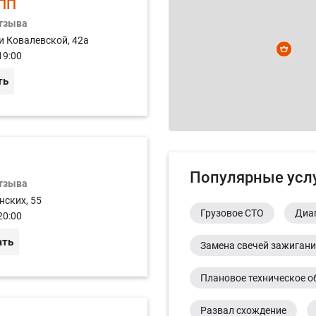
ПП
отзыва
и Ковалевской, 42а
19:00
ть
Популярные усл
отзыва
нских, 55
Грузовое СТО
Диа
20:00
ать
Замена свечей зажиган
Плановое техническое о
Развал схождение