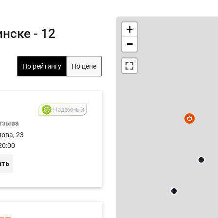
+
нске - 12
−
По рейтингу
По цене
отзыва
лова, 23
20:00
ать