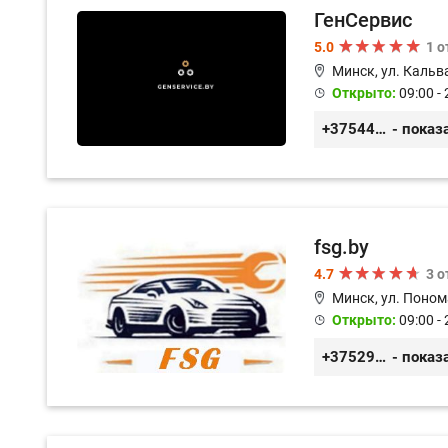
ГенСервис
5.0
1 
Минск, ул. Кальв
Открыто:
09:00 - 
+375444649592
- показ
fsg.by
4.7
3 
Минск, ул. Поном
Открыто:
09:00 - 
+375291882338
- показ