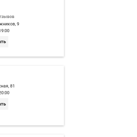
отзывов
жников, 9
19:00
ать
сная, 81
20:00
ать