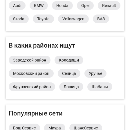
Audi
BMW
Honda
Opel
Renault
Skoda
Toyota
Volkswagen
ВАЗ
В каких районах ищут
Заводской район
Колодищи
Московский район
Сеница
Уручье
Фрунзенский район
Лошица
Шабаны
Популярные сети
Бош Сервис
Миура
ШансСервис