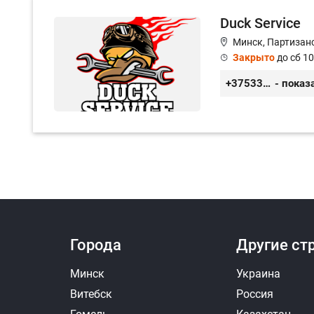
Duck Service
Минск, Партизанс
Закрыто
до сб 10
+375333416710
- показ
Города
Другие ст
Минск
Украина
Витебск
Россия