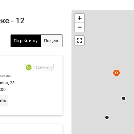
+
ке - 12
−
По рейтингу
По цене
отзыва
лова, 23
:00
ать