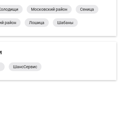
Колодищи
Московский район
Сеница
ий район
Лошица
Шабаны
и
а
ШансСервис