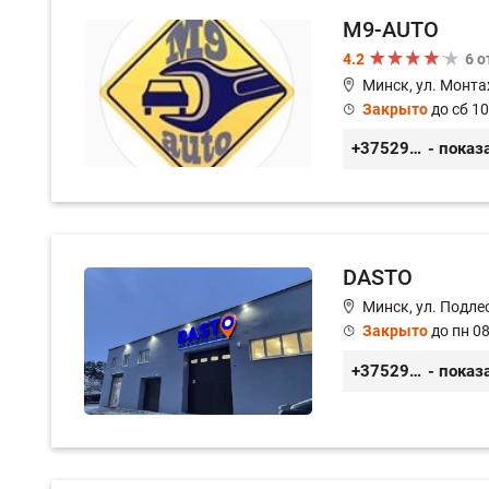
M9-AUTO
4.2
6 
Минск, ул. Монта
Закрыто
до сб 10
+375299395764
- показ
DASTO
Минск, ул. Подле
Закрыто
до пн 08
+375296606560
- показ