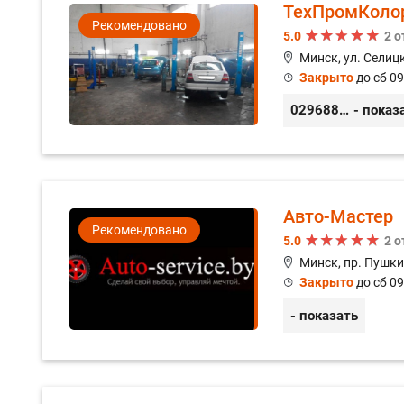
ТехПромКоло
Рекомендовано
5.0
2 
Минск, ул. Селицк
Закрыто
до сб 09
0296889898
- показ
Авто-Мастер
Рекомендовано
5.0
2 
Минск, пр. Пушки
Закрыто
до сб 09
- показать