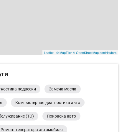
Leaflet
|
© MapTiler
© OpenStreetMap contributors
уги
гностика подвески
Замена масла
ия
Компьютерная диагностика авто
бслуживание (ТО)
Покраска авто
Ремонт генератора автомобиля