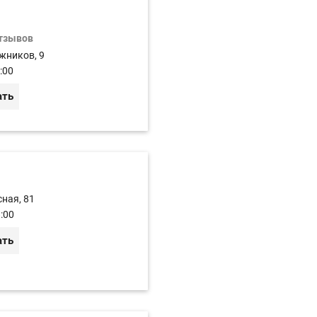
отзывов
жников, 9
:00
ать
сная, 81
:00
ать