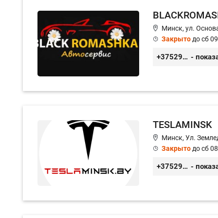
BLACKROMAS
Минск, ул. Основа
Закрыто
до сб 09
+375296651188
- показ
TESLAMINSK
Минск, Ул. Земле
Закрыто
до сб 08
+375291335101
- показ