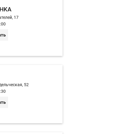
HKA
телей, 17
:00
ать
дельческая, 52
:30
ать