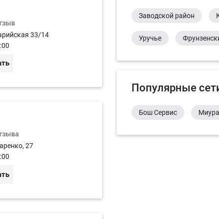
Заводской район
отзыв
арийская 33/14
Уручье
Фрунзенск
:00
ать
Популярные сет
Бош Сервис
Миур
отзыва
аренко, 27
:00
ать