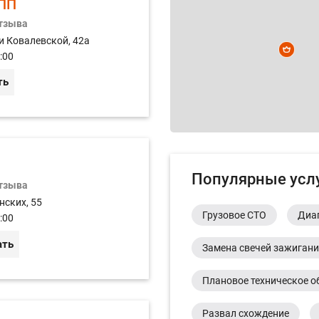
ПП
отзыва
и Ковалевской, 42а
:00
ть
Популярные усл
отзыва
нских, 55
Грузовое СТО
Диа
:00
ать
Замена свечей зажиган
Плановое техническое о
Развал схождение