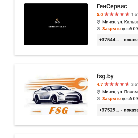
ГенСервис
5.0
1 
Минск, ул. Кальв
Закрыто
до сб 09
+375444649592
- показ
fsg.by
4.7
3 
Минск, ул. Поном
Закрыто
до сб 09
+375291882338
- показ