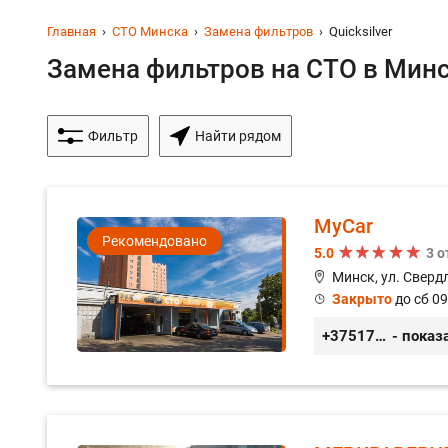
Главная
СТО Минска
Замена фильтров
Quicksilver
Замена фильтров на СТО в Минс
Фильтр
Найти рядом
MyCar
Рекомендовано
5.0
3 
Минск, ул. Сверд
Закрыто
до сб 09
+375173212443
- показ