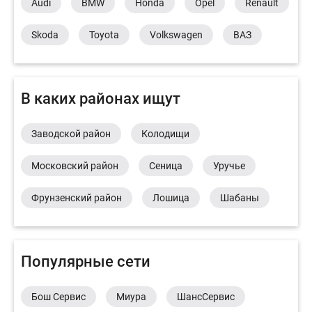
Audi
BMW
Honda
Opel
Renault
Skoda
Toyota
Volkswagen
ВАЗ
В каких районах ищут
Заводской район
Колодищи
Московский район
Сеница
Уручье
Фрунзенский район
Лошица
Шабаны
Популярные сети
Бош Сервис
Миура
ШансСервис