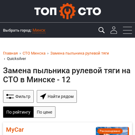
Минск
Выбрать город:
Главная
СТО Минска
Замена пыльника рулевой тяги
Quicksilver
Замена пыльника рулевой тяги на
СТО в Минске - 12
Фильтр
Найти рядом
По рейтингу
По цене
MyCar
Рекомендовано