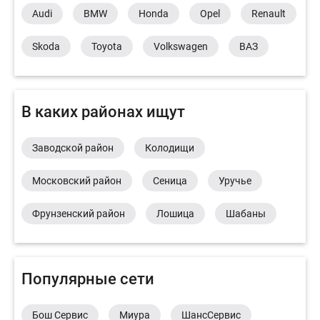
Audi
BMW
Honda
Opel
Renault
Skoda
Toyota
Volkswagen
ВАЗ
В каких районах ищут
Заводской район
Колодищи
Московский район
Сеница
Уручье
Фрунзенский район
Лошица
Шабаны
Популярные сети
Бош Сервис
Миура
ШансСервис