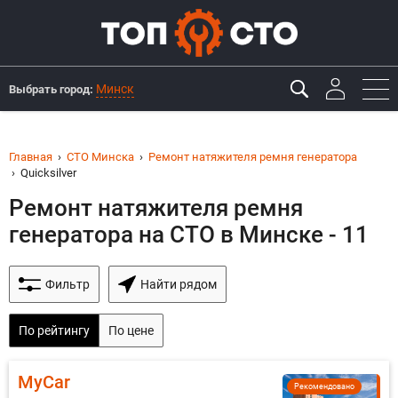
Минск
Выбрать город:
Главная
СТО Минска
Ремонт натяжителя ремня генератора
Quicksilver
Ремонт натяжителя ремня
генератора на СТО в Минске - 11
Фильтр
Найти рядом
По рейтингу
По цене
MyCar
Рекомендовано