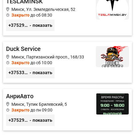
TESLAMINSK
Минск, Ул. Земледельческая, 52
Закрыто
до сб 08:30
+375291335101
- показать
Duck Service
Минск, Партизанский просп., 168/33
Закрыто
до сб 10:00
+375333416710
- показать
АнриАвто
Минск, Тупик Брилевский, 5
Закрыто
до пн 09:00
+375297541973
- показать