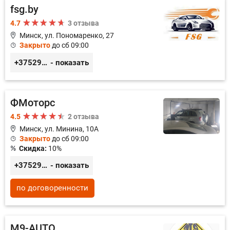
fsg.by
4.7
3 отзыва
Минск, ул. Пономаренко, 27
Закрыто
до сб 09:00
+375291882338
- показать
ФМоторс
4.5
2 отзыва
Минск, ул. Минина, 10А
Закрыто
до сб 09:00
Скидка:
10%
+375296781188
- показать
по договоренности
M9-AUTO