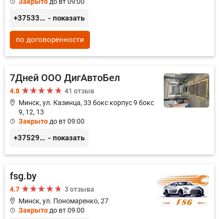
Закрыто
до вт 09:00
+375333435656
- показать
по договоренности
7Дней ООО ДигАвтоБел
4.8
41 отзыв
Минск, ул. Казинца, 33 бокс корпус 9 бокс
9, 12, 13
Закрыто
до вт 09:00
+375296518100
- показать
fsg.by
4.7
3 отзыва
Минск, ул. Пономаренко, 27
Закрыто
до вт 09:00