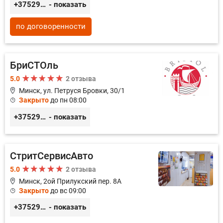
+375296035003
- показать
по договоренности
БриСТОль
5.0
2 отзыва
Минск, ул. Петруся Бровки, 30/1
Закрыто
до пн 08:00
+375291125312
- показать
СтритСервисАвто
5.0
2 отзыва
Минск, 2ой Прилукский пер. 8А
Закрыто
до вс 09:00
+375293366992
- показать