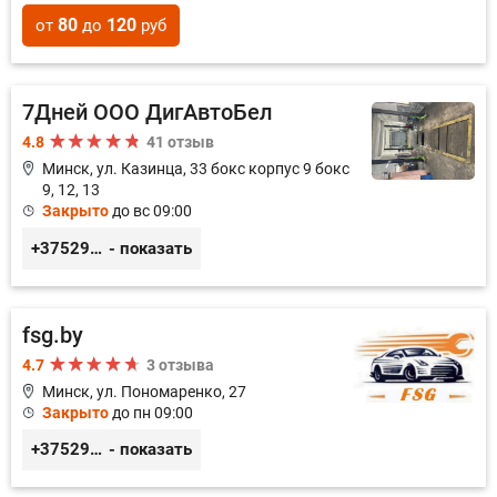
80
120
от
до
руб
7Дней ООО ДигАвтоБел
4.8
41 отзыв
Минск, ул. Казинца, 33 бокс корпус 9 бокс
9, 12, 13
Закрыто
до вс 09:00
+375296518100
- показать
fsg.by
4.7
3 отзыва
Минск, ул. Пономаренко, 27
Закрыто
до пн 09:00
+375291882338
- показать