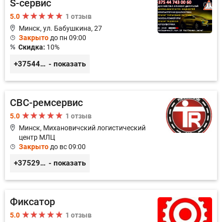
S-сервис
5.0
1 отзыв
Минск, ул. Бабушкина, 27
Закрыто
до пн 09:00
Скидка:
10%
+375447430060
- показать
СВС-ремсервис
5.0
1 отзыв
Минск, Михановичский логистический
центр МЛЦ
Закрыто
до вс 09:00
+375296233505
- показать
Фиксатор
5.0
1 отзыв