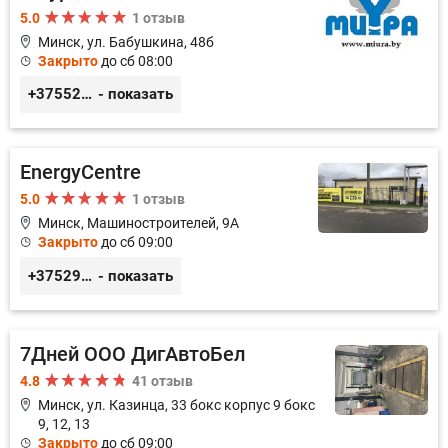
5.0
1 отзыв
Минск, ул. Бабушкина, 48б
Закрыто
до сб 08:00
+3755296691111
- показать
EnergyCentre
5.0
1 отзыв
Минск, Машиностроителей, 9A
Закрыто
до сб 09:00
+375293857117
- показать
7Дней ООО ДигАвтоБел
4.8
41 отзыв
Минск, ул. Казинца, 33 бокс корпус 9 бокс
9, 12, 13
Закрыто
до сб 09:00