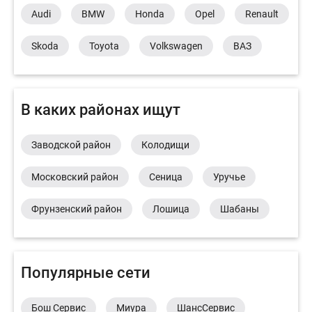
Audi
BMW
Honda
Opel
Renault
Skoda
Toyota
Volkswagen
ВАЗ
В каких районах ищут
Заводской район
Колодищи
Московский район
Сеница
Уручье
Фрунзенский район
Лошица
Шабаны
Популярные сети
Бош Сервис
Миура
ШансСервис