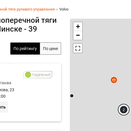
ной тяги рулевого управления
Volvo
поперечной тяги
+
инске - 39
−
По рейтингу
По цене
отзыва
лова, 23
:00
ать
2