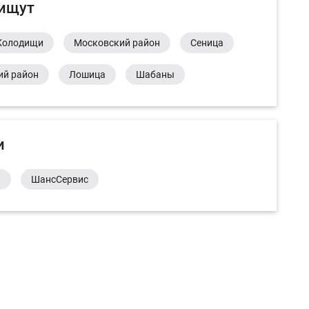
 ищут
Колодищи
Московский район
Сеница
ий район
Лошица
Шабаны
и
а
ШансСервис