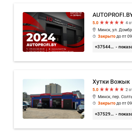
AUTOPROFI.B
5.0
4 
Минск, ул. Домбр
Закрыто
до пт 09
+375445353020
- показ
Хутки Вожык
5.0
2 
Минск, пер. Солт
Закрыто
до пт 09
+375293714433
- показ