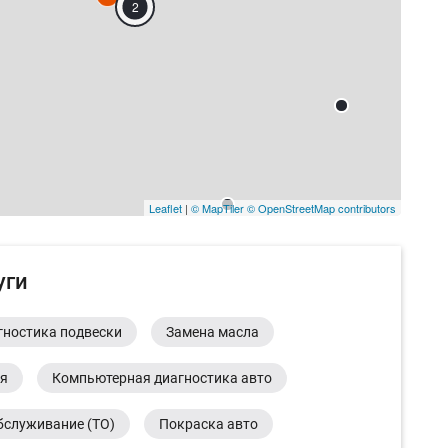
2
Leaflet
|
© MapTiler
© OpenStreetMap contributors
уги
гностика подвески
Замена масла
ия
Компьютерная диагностика авто
бслуживание (ТО)
Покраска авто