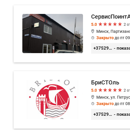
СервисПоинт
5.0
2 
Минск, Партизанс
Закрыто
до пт 09
+375296035003
- показ
БриСТОль
5.0
2 
Минск, ул. Петру
Закрыто
до пт 08
+375291125312
- показ