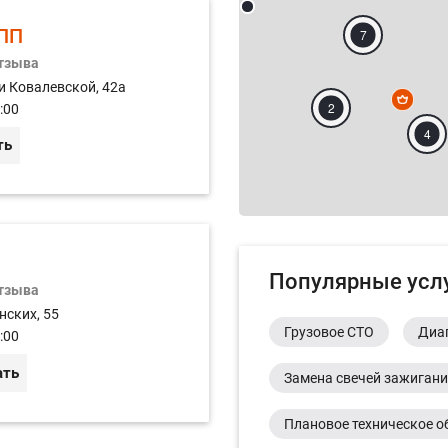
ПП
7
отзыва
и Ковалевской, 42а
2
:00
4
ть
Популярные усл
отзыва
нских, 55
Грузовое СТО
Диа
:00
ать
Замена свечей зажиган
Плановое техническое о