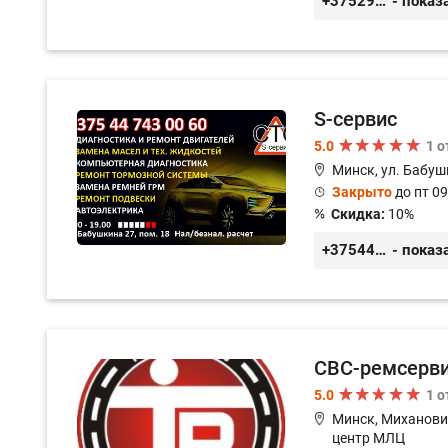
+375296578508
- показ
S-сервис
5.0
1 
Минск, ул. Бабуш
Закрыто
до пт 09
Скидка:
10%
+375447430060
- показ
СВС-ремсерв
5.0
1 
Минск, Миханови
центр МЛЦ