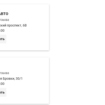
Авто
отзыва
кий проспект, 6В
:00
ать
отзыва
ся Бровки, 30/1
:00
ать