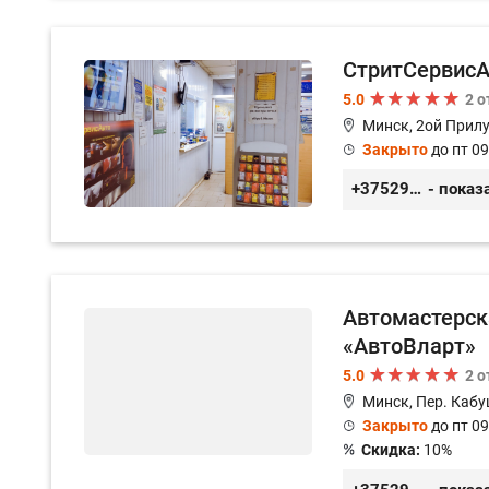
СтритСервисА
5.0
2 
Минск, 2ой Прилу
Закрыто
до пт 09
+375293366992
- показ
Автомастерс
«АвтоВларт»
5.0
2 
Минск, Пер. Кабу
Закрыто
до пт 09
Скидка:
10%