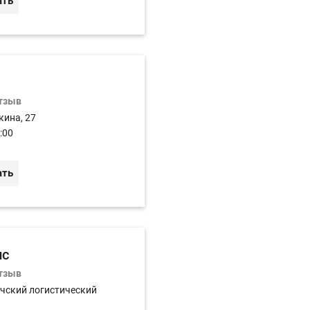
ать
отзыв
кина, 27
:00
ать
ис
отзыв
чский логистический