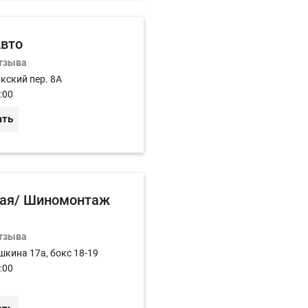
вто
отзыва
кский пер. 8А
:00
ать
кая/ Шиномонтаж
отзыва
шкина 17а, бокс 18-19
:00