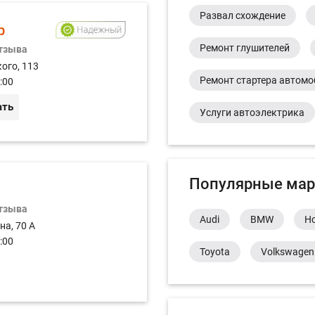
Развал схождение
р
Ремонт глушителей
отзыва
ого, 113
Ремонт стартера автом
:00
ать
Услуги автоэлектрика
Популярные мар
отзыва
Audi
BMW
H
на, 70 А
:00
Toyota
Volkswagen