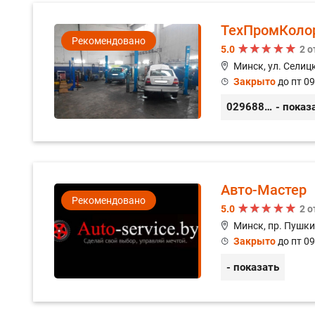
ТехПромКоло
Рекомендовано
5.0
2 
Минск, ул. Селицк
Закрыто
до пт 09
0296889898
- показ
Авто-Мастер
Рекомендовано
5.0
2 
Минск, пр. Пушки
Закрыто
до пт 09
- показать