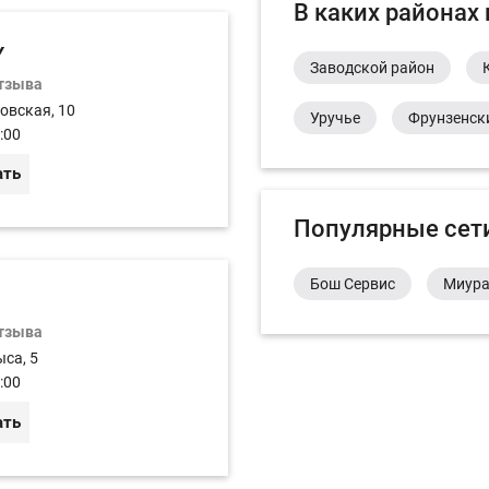
В каких районах
Y
Заводской район
отзыва
овская, 10
Уручье
Фрунзенск
:00
ать
Популярные сет
Бош Сервис
Миур
отзыва
ыса, 5
:00
ать