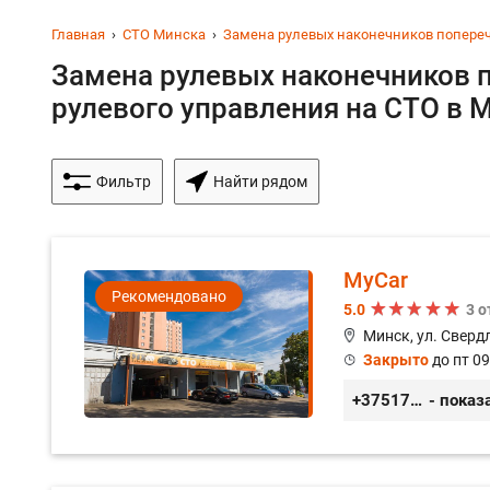
Главная
СТО Минска
Замена рулевых наконечников попереч
Замена рулевых наконечников 
рулевого управления на СТО в М
Фильтр
Найти рядом
MyCar
Рекомендовано
5.0
3 
Минск, ул. Сверд
Закрыто
до пт 09
+375173212443
- показ