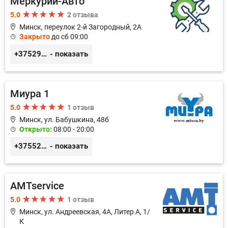
Меркурий-Авто
5.0
2 отзыва
Минск, переулок 2-й Загородный, 2А
Закрыто
до сб 09:00
+375291151118
- показать
Миура 1
5.0
1 отзыв
Минск, ул. Бабушкина, 48б
Открыто:
08:00 - 20:00
+3755296691111
- показать
AMTservice
5.0
1 отзыв
Минск, ул. Андреевская, 4А, Литер А, 1/
К