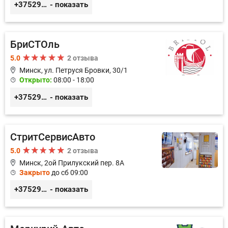
+375296035003
- показать
БриСТОль
5.0
2 отзыва
Минск, ул. Петруся Бровки, 30/1
Открыто:
08:00 - 18:00
+375291125312
- показать
СтритСервисАвто
5.0
2 отзыва
Минск, 2ой Прилукский пер. 8А
Закрыто
до сб 09:00
+375293366992
- показать