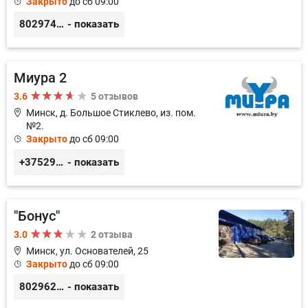
Закрыто
до сб 09:00
80297417788
- показать
Миура 2
3.6
5 отзывов
Минск, д. Большое Стиклево, из. пом.
№2.
Закрыто
до сб 09:00
+375293431133
- показать
"Бонус"
3.0
2 отзыва
Минск, ул. Основателей, 25
Закрыто
до сб 09:00
80296238800
- показать