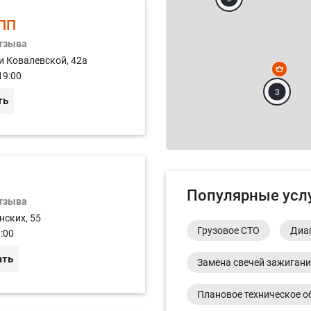
ПП
отзыва
и Ковалевской, 42а
19:00
3
ть
Популярные усл
отзыва
нских, 55
Грузовое СТО
Диа
:00
ать
Замена свечей зажиган
Плановое техническое о