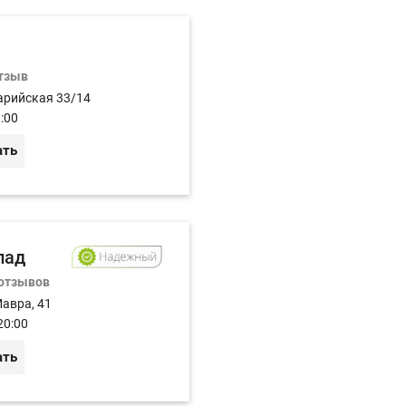
отзыв
арийская 33/14
:00
ать
пад
 отзывов
Мавра, 41
20:00
ать