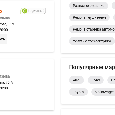
Развал схождение
р
Ремонт глушителей
отзыва
ого, 113
Ремонт стартера автом
20:00
ать
Услуги автоэлектрика
Популярные мар
отзыва
Audi
BMW
H
на, 70 А
20:00
Toyota
Volkswagen