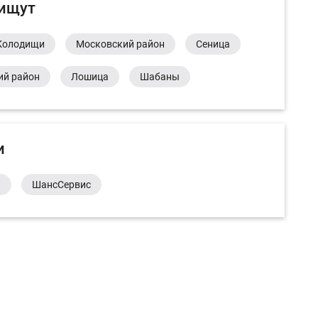
 ищут
Колодищи
Московский район
Сеница
ий район
Лошица
Шабаны
и
а
ШансСервис