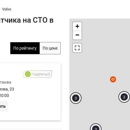
Volvo
тчика на СТО в
+
−
По рейтингу
По цене
отзыва
лова, 23
20:00
2
3
ать
3