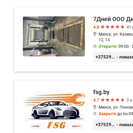
7Дней ООО Д
4.8
41
Минск, ул. Казинц
12, 13
Открыто:
09:00 - 
+375296518100
- показ
fsg.by
4.7
3 
Минск, ул. Поном
Закрыто
до пн 09
+375291882338
- показ