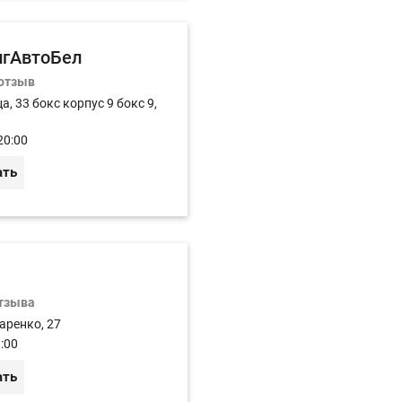
игАвтоБел
 отзыв
а, 33 бокс корпус 9 бокс 9,
20:00
ать
отзыва
аренко, 27
:00
ать