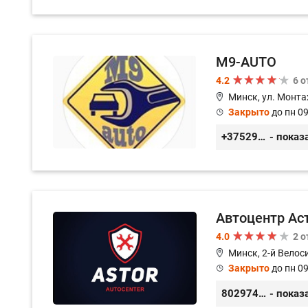
M9-AUTO
4.2
6 
Минск, ул. Монта
Закрыто
до пн 09
+375299395764
- показ
Автоцентр Ас
4.0
2 
Минск, 2-й Велос
Закрыто
до пн 09
80297417788
- показ