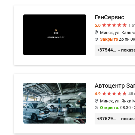
ГенСервис
5.0
1 
Минск, ул. Кальв
Закрыто
до пн 09
+375444649592
- показ
Автоцентр За
4.9
48
Минск, ул. Янки 
Открыто:
08:30 - 
+375299579797
- показ