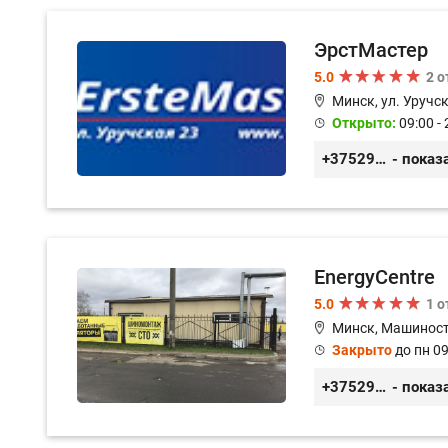
ЭрстМастер
5.0
2 
Минск, ул. Уручск
Открыто:
09:00 - 
+375296446495
- показ
EnergyCentre
5.0
1 
Минск, Машиност
Закрыто
до пн 09
+375293857117
- показ