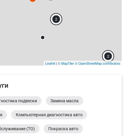
2
2
Leaflet
|
© MapTiler
© OpenStreetMap contributors
уги
гностика подвески
Замена масла
ия
Компьютерная диагностика авто
бслуживание (ТО)
Покраска авто